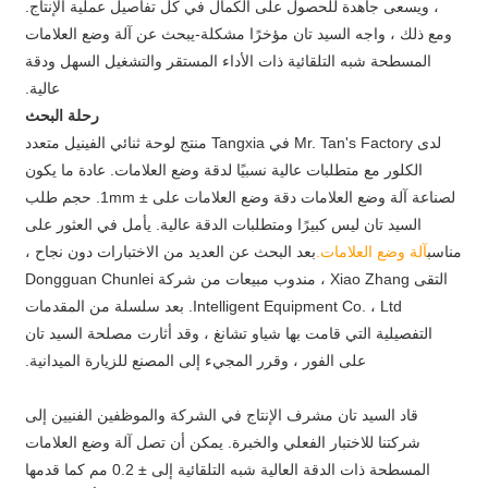
، ويسعى جاهدة للحصول على الكمال في كل تفاصيل عملية الإنتاج.
ومع ذلك ، واجه السيد تان مؤخرًا مشكلة-يبحث عن آلة وضع العلامات
المسطحة شبه التلقائية ذات الأداء المستقر والتشغيل السهل ودقة
عالية.
رحلة البحث
لدى Mr. Tan's Factory في Tangxia منتج لوحة ثنائي الفينيل متعدد
الكلور مع متطلبات عالية نسبيًا لدقة وضع العلامات. عادة ما يكون
لصناعة آلة وضع العلامات دقة وضع العلامات على ± 1mm. حجم طلب
السيد تان ليس كبيرًا ومتطلبات الدقة عالية. يأمل في العثور على
مناسب
آلة وضع العلامات.
بعد البحث عن العديد من الاختبارات دون نجاح ،
التقى Xiao Zhang ، مندوب مبيعات من شركة Dongguan Chunlei
Intelligent Equipment Co. ، Ltd. بعد سلسلة من المقدمات
التفصيلية التي قامت بها شياو تشانغ ، وقد أثارت مصلحة السيد تان
على الفور ، وقرر المجيء إلى المصنع للزيارة الميدانية.
قاد السيد تان مشرف الإنتاج في الشركة والموظفين الفنيين إلى
شركتنا للاختبار الفعلي والخبرة. يمكن أن تصل آلة وضع العلامات
المسطحة ذات الدقة العالية شبه التلقائية إلى ± 0.2 مم كما قدمها