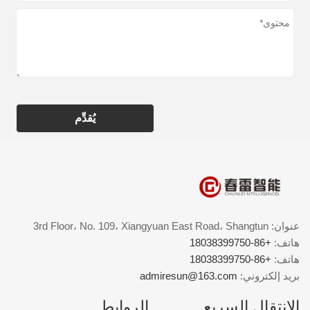
يُقدِّم
عنوان: 3rd Floor، No. 109، Xiangyuan East Road، Shangtun
هاتف:
+86-18038399750
هاتف:
+86-18038399750
بريد إلكتروني:
admiresun@163.com
الإنتقال السريع
الروابط