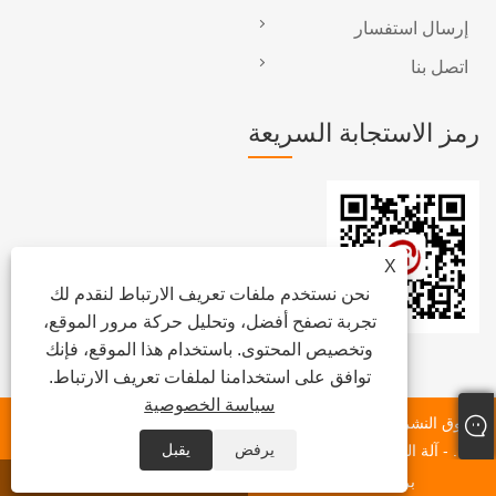
إرسال استفسار
اتصل بنا
رمز الاستجابة السريعة
X
نحن نستخدم ملفات تعريف الارتباط لنقدم لك
تجربة تصفح أفضل، وتحليل حركة مرور الموقع،
وتخصيص المحتوى. باستخدام هذا الموقع، فإنك
توافق على استخدامنا لملفات تعريف الارتباط.
سياسة الخصوصية
حقوق النشر © 2023 Dongguan Chunlei Intelligent Equipment Co.،
يرفض
يقبل
Ltd. - آلة الشريط ، آلة الملصقات الأوتوماتيكية ، آلة لصق رول الأفلام -
جميع الحقوق محفوظة.
بريد إلكتروني
واتس اب