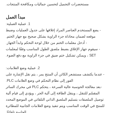
مستحضرات التجميل لتحسين جماليات ومكافحة المنتجات.
مبدأ العمل
1. عملية العملية:
- يضع المستخدم العناصر المراد إغلاقها على جدول العمليات وضبط
موقعه لضمان محاذاة جزء الزاوية بشكل صحيح مع جهاز الختم.
- أدخل معلمات الختم من خلال لوحة التحكم وابدأ الجهاز.
- سيقوم جهاز الإغلاق بضبط ملصق الطول المناسب وفقًا لمعلمات
SET ، ويمكن تشكيل ختم ضيق في جزء الزاوية مع دفع الضوء.
2. عملية وضع العلامات:
- عندما يكتشف مستشعر الكائن أن المنتج يمر ، يتم نقل الإشارة على
الفور إلى نظام التحكم في وضع العلامات PLC.
-بعد معالجة الحوسبة عالية السرعة ، يتحكم PLC في محرك السائر
المقسّم للتنقل ، وينقل الطاقة إلى آلية الجر ، ويؤدي إلى قيام آلية
توصيل الملصقات بتسليم الملصق الذاتي التلقائي في الموضع المحدد
للمنتج في الوقت المناسب ويتم تنفيذ وضع العلامات الجانبية للمطائرة
الجانبية تلقائيًا.