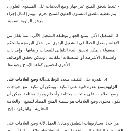
- عندما يتدفق المنتج عبر جهاز وضع العلامات على المستوى العلوي ،
يتم تغطية ملصق المستوى العلوي للمنتج بحزم ، ويتم إكمال إجراء
مرفق الزاوية لتسمية.
3. التشغيل الآلي: يتمتع الجهاز بوظيفة التشغيل الآلي ، مما يقلل من
الإهانة ومعدل الخطأ في التشغيل اليدوي. من خلال البرمجة والتحكم
المعقولة ، يمكن تحقيق البدء التلقائي للمعدات وإيقافها ، وإمدادات
واستبدال الأشرطة أو الملصقات التلقائية ، ويمكن تحقيق الوظائف
الأخرى لتحسين كفاءة الإنتاج وجودةها.
4. القدرة على التكيف متعدد الوظائف:
آلة وضع العلامات على
الزاوية
يتمتع بقدرة قوية على التكيف ويمكن أن تتكيف مع احتياجات
وضع العلامات على منتجات مختلفة وأحجام ومواد مختلفة. يمكن أن
يكون محتوى وضع العلامات هو تسمية المنتج المضاد للمنتج ، والعلامة
التجارية ، والباركود ، إلخ.
من خلال سيناريوهات التطبيق ومبادئ العمل لآلة وضع العلامات على
الختم شبه التلقائية التي يلخصها محرر Chunlei Smart ، يمكننا أن نرى