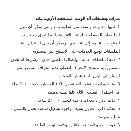
ميزات وتطبيقات آلة الوسم المسطحة الأوتوماتيكية
1. لديها مجموعة واسعة من التطبيقات ، والتي يمكن أن تلبي
الملصقات المسطحة للمنتج والأغشية ذاتية اللصق مع عرض
المنتج من 30 مم إلى 350 مم ، ويمكن أن يفي استبدال آلية
الملصقات بوضع العلامات على الأسطح غير المستوية ؛
2. دقة الملصقات عالية ، وإيصال الملصق دقيق ، وشريط الملصق
مصمم بآلية تصحيح الانحراف لضمان عدم انحراف الملصق من
اليسار إلى اليمين أثناء عملية السحب.
3. متينة ودائمة ، تعتمد آلية تعديل ثلاثية القضبان للاستفادة الكاملة
من استقرار المثلث ، الآلة كلها صلبة ومتينة.
4. ثبات عالي ، معدات داعمة للعمل 7 × 24 ساعة.
5. تحكم ذكي ، تعديل بسيط. واجهة تشغيل شاشة تعمل باللمس ،
عملية سهلة ؛
6. قوية ، مع وظيفة عد الإنتاج ، وظيفة توفير الطاقة ،