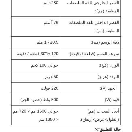
القطر الخارجي للفة الملصقات
280
φ
مم
المطبقة (مم):
القطر الداخلي للفة الملصقات
Ï 76 ملم
المطبقة (مم):
دقة الوسم (مم):
0.5 ~
±
1 ملم
سرعة الوسم (قطعة / دقيقة):
0 قطعة / دقيقة
2
0ï½ 1
3
الوزن (كلغ):
حوالي 1
0 كجم
0
التردد (هرتز):
50 هرتز
الجهد (V):
220 فولت
قوة (W):
500 واط (
خطوة الجر
)
أبعاد المعدات (مم)
حوالي 1
60
0 مم × 720 مم
(الطول
×
عرض
×
ارتفاع):
× 1350 مم
حالة التطبيقï¼