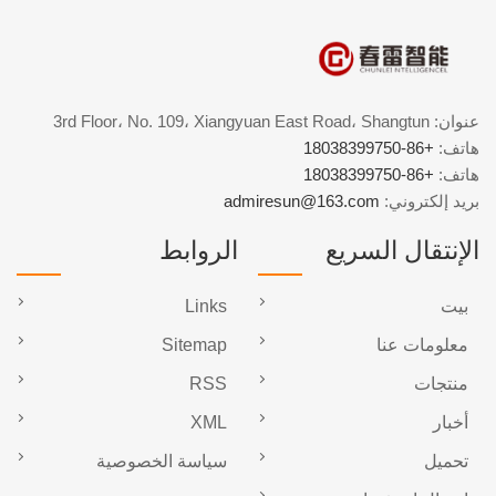
عنوان: 3rd Floor، No. 109، Xiangyuan East Road، Shangtun
هاتف:
+86-18038399750
هاتف:
+86-18038399750
بريد إلكتروني:
admiresun@163.com
الإنتقال السريع
الروابط
بيت
Links
معلومات عنا
Sitemap
منتجات
RSS
أخبار
XML
تحميل
سياسة الخصوصية