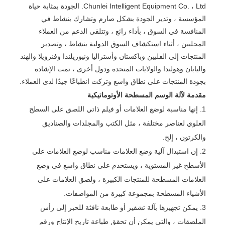
Chunlei Intelligent Equipment Co. ، Ltd. الجودة بمثابة حياة
المؤسسة ، وتدير الجودة بشكل صارم وتشارك بنشاط في
المنافسة في السوق ، بأداء رائع ، وتتلقى الدعم من العملاء
المحليين ، أثناء استكشاف السوق الدولية بنشاط ، وتصدير
المنتجات إلى الفلبين وباكستان وأستراليا ونيوزيلندا وفنزويلا والهند
واليابان وهولندا والولايات المتحدة ودول أخرى ، تمت الإشادة
بجودة المنتجات على نطاق واسع وتركت انطباعًا جيدًا لدى العملاء.
مقدمة لآلة الوسم المسطحة الأوتوماتيكية
1. إنها مناسبة لوضع العلامات أو فيلم ذاتي اللصق على السطح
العلوي لعناصر مختلفة ، مثل الكتب والمجلدات والصناديق
والكرتون ، إلخ.
2. إن استبدال آلية وضع العلامات مناسب لوضع العلامات على
الأسطح غير المستوية ، ويستخدم على نطاق واسع في وضع
العلامات المسطحة للمنتجات الكبيرة ، ولصق العلامات على
الأشياء المسطحة بمجموعة كبيرة من المواصفات.
3. يمكن تجهيزها بآلة تشفير أو طابعة نافثة للحبر إلى رأس
الملصقات ، والتي يمكن أن تحقق طباعة تاريخ الإنتاج ورقم