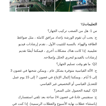
التعليماتï¼
س 1: هل من الصعب تركيب الجهاز؟
ج: يجب أن تقوم الورشة بإعداد مرافق كاملة ، مثل ضواغط
الطاقة والهواء. بالنسبة للتثبيت الأول ، نقدم إرشادات فيديو
تعليمية. إذا كانت هناك مشكلات أخرى ، فيمكننا أيضًا تقديم
إرشادات بالفيديو لتحري الخلل وإصلاحه.
Q2: ما هو وقت تسليم الجهاز؟
ج: الآلة القياسية متوفرة بشكل عام ، ويمكن شحنها في غضون 3
إلى 5 أيام ، ويمكننا إكمال الإنتاج في غضون 7 إلى 15 يوم عمل
للتعديل القياسي أو التخصيص غير القياسي.
Q3: كيفية الحصول على السعر؟
ج: سنقتبس عادةً في غضون 24 ساعة بعد تلقي استفسارك
(باستثناء عطلات نهاية الأسبوع والعطلات الرسمية). إذا كنت في