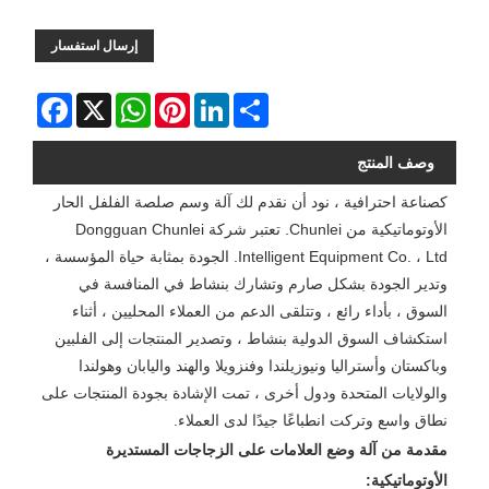
إرسال استفسار
Facebook
WhatsApp
X
Pinterest
LinkedIn
Share
وصف المنتج
كصناعة احترافية ، نود أن نقدم لك آلة وسم صلصة الفلفل الحار
الأوتوماتيكية من Chunlei. تعتبر شركة Dongguan Chunlei
Intelligent Equipment Co. ، Ltd. الجودة بمثابة حياة المؤسسة ،
وتدير الجودة بشكل صارم وتشارك بنشاط في المنافسة في
السوق ، بأداء رائع ، وتتلقى الدعم من العملاء المحليين ، أثناء
استكشاف السوق الدولية بنشاط ، وتصدير المنتجات إلى الفلبين
وباكستان وأستراليا ونيوزيلندا وفنزويلا والهند واليابان وهولندا
والولايات المتحدة ودول أخرى ، تمت الإشادة بجودة المنتجات على
نطاق واسع وتركت انطباعًا جيدًا لدى العملاء.
مقدمة من آلة وضع العلامات على الزجاجات المستديرة
الأوتوماتيكية: