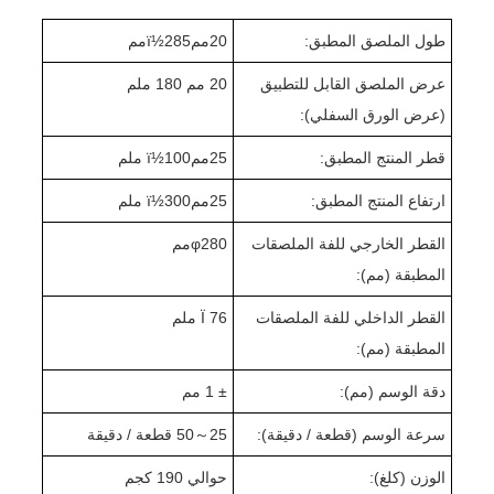
طول الملصق المطبق:
20
ممï½
285
مم
عرض الملصق القابل للتطبيق
20 مم 1
0 ملم
8
(عرض الورق السفلي):
قطر المنتج المطبق:
25
ممï½
00 ملم
1
ارتفاع المنتج المطبق:
25
ممï½
0 ملم
30
القطر الخارجي للفة الملصقات
280
φ
مم
المطبقة (مم):
القطر الداخلي للفة الملصقات
Ï 76 ملم
المطبقة (مم):
دقة الوسم (مم):
± 1 مم
سرعة الوسم (قطعة / دقيقة):
25
～
0 قطعة / دقيقة
5
الوزن (كلغ):
حوالي 1
0 كجم
9