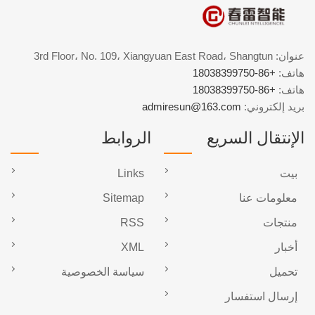
عنوان: 3rd Floor، No. 109، Xiangyuan East Road، Shangtun
هاتف:
+86-18038399750
هاتف:
+86-18038399750
بريد إلكتروني:
admiresun@163.com
الإنتقال السريع
الروابط
بيت
Links
معلومات عنا
Sitemap
منتجات
RSS
أخبار
XML
تحميل
سياسة الخصوصية
إرسال استفسار