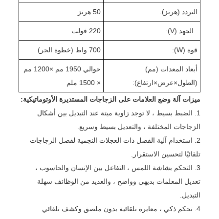
التردد (هرتز):
50 هرتز
الجهد (V):
220 فولت
قوة (W):
00 واط (
7
خطوة الجر
)
أبعاد المعدات (مم)
حوالي 1
0 مم ×
95
0
2
1
0 مم
(الطول
×
عرض
×
ارتفاع):
× 1
0 ملم
50
ميزات آلة وضع العلامات على الزجاجات المستديرة الأوتوماتيكية:
1. الضبط بسيط ، لا توجد زاوية ميتة عند التبديل بين أشكال
الزجاجات المختلفة ، والتعديل بسيط وسريع.
2. استخدام آلية الفصل ذات العجلات النجمية لفصل الزجاجات
تلقائيًا لتحسين الاستقرار.
3. التحكم بشاشة اللمس ، التفاعل بين الإنسان والحاسوب ،
تعديل المعلمات بديهي وواضح ، والعديد من الوظائف سهلة
التبديل.
4. تحكم ذكي ، معايرة تلقائية بدون ملصق وكشف تلقائي