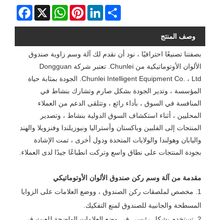
Facebook
WhatsApp
X
Pinterest
LinkedIn
Share
وصف المنتج
بصفتنا تصنيعًا احترافيًا ، نود أن نقدم لك آلة وسم زاوية صندوق
الألوان الأوتوماتيكية من Chunlei. تعتبر شركة Dongguan
Chunlei Intelligent Equipment Co. ، Ltd. الجودة بمثابة حياة
المؤسسة ، وتدير الجودة بشكل صارم وتشارك بنشاط في
المنافسة في السوق ، بأداء رائع ، وتتلقى الدعم من العملاء
المحليين ، أثناء استكشاف السوق الدولية بنشاط ، وتصدير
المنتجات إلى الفلبين وباكستان وأستراليا ونيوزيلندا وفنزويلا والهند
واليابان وهولندا والولايات المتحدة ودول أخرى ، تمت الإشادة
بجودة المنتجات على نطاق واسع وتركت انطباعًا جيدًا لدى العملاء.
مقدمة من آلة وسم ركن صندوق الألوان الأوتوماتيكي
1. مخصص لملصقات ركن الصندوق ، ووضع العلامات على الزوايا
المسطحة والجانبية للصندوق لمنع التفكيك.
2. تستخدم بشكل رئيسي في وضع العلامات الواضحة للعبث في