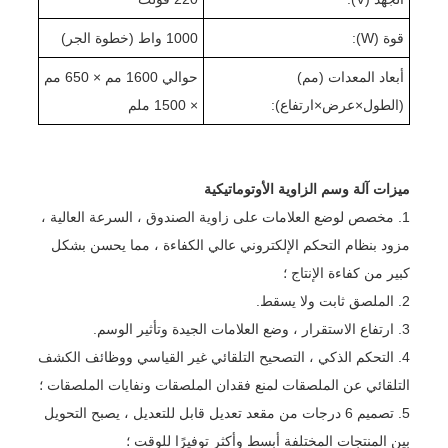
قوة (W):
00 واط (
10
خطوة الجر
)
أبعاد المعدات (مم)
حوالي 1
0 مم × 6
60
5
0 مم
(الطول
×
عرض
×
ارتفاع):
× 15
0 ملم
0
ميزات آلة وسم الزاوية الأوتوماتيكية
1. مخصص لوضع العلامات على زاوية الصندوق ، السرعة العالية ،
مزود بنظام التحكم الإلكتروني عالي الكفاءة ، مما يحسن بشكل
كبير من كفاءة الإنتاج ؛
2. الملصق ثابت ولا يسقط.
3. ارتفاع الاستقرار ، وضع العلامات الجيدة وتأثير الوسم.
4. التحكم الذكي ، التصحيح التلقائي غير القياسي ووظائف الكشف
التلقائي عن الملصقات لمنع فقدان الملصقات ونفايات الملصقات ؛
5. تصميم 6 درجات من مقعد تعديل قابل للتعديل ، يصبح التحويل
بين المنتجات المختلفة أبسط وأكثر توفيرًا للوقت ؛