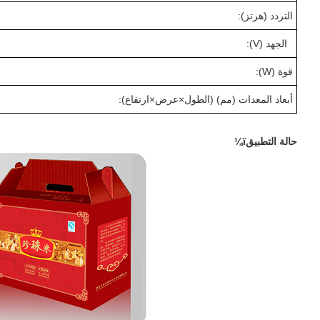
التردد (هرتز):
الجهد (V):
قوة (W):
أبعاد المعدات (مم) (الطول
×
عرض
×
ارتفاع):
حالة التطبيقï¼