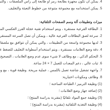
4. يمكن أن تكون مجهزة بطابعة رمز أو طابعة إلى رأس الملصقات ، والتي يمكنها طباعة تاريخ الإنتاج ورقم الدفعة وطباعة الباركود على الملصق.
5. يمكن استخدامه مع مجموعة متنوعة من خطوط التعبئة والتغليف.
ميزات وتطبيقات آلة وسم الصفحات التلقائية:
1. البطاقة الفرعية مستقرة ، ويتم استخدام تقنية عجلة الفرز العكسي المتقدمة للبطاقة الفرعية ،
2. سرعة لصق البطاقات الفرعية عالية ، ويمكن أن تصل السرعة المستقرة إلى أكثر من 200 قطعة / دقيقة.
3. لديها مجموعة واسعة من التطبيقات ، والتي يمكن أن تتوافق مع ملصقات البطاقات والأشياء الورقية المختلفة.
4. دقة وضع العلامات مستقرة ، ويتم استخدام أسطوانة التغليف للضغط على قطعة العمل ، والنقل مستقر لضمان دقة الملصقات ؛
5. التحكم الذكي ، مع وظائف لا شيء سوى عدم وضع العلامات ، التصحيح التلقائي بدون التسمية والكشف التلقائي عن الملصقات
6. ثبات عالي ، دعم المعدات للعمل 7 × 24 ساعة.
7. واجهة تشغيل شاشة تعمل باللمس ، عملية مريحة. وظيفة قوية ، مع وظيفة حماية إعداد المعلمة
8. وظائف ومكونات اختيارية:
(1) وظيفة الترميز / الطباعة الساخنة ؛
(2) إضافة جهاز وضع العلامات ؛
(3) وظيفة جمع المواد تلقائيًا (مقترنة بدراسة المنتج) ؛
(4) وظيفة التغذية التلقائية (مقترنة بدراسة المنتج) ؛