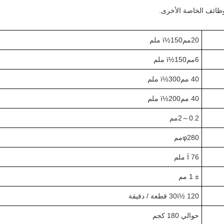
وظائف الخاصة الأخرى.
20
ممï½
0 ملم
15
6
ممï½
0 ملم
15
0 ممï½
4
0 ملم
30
0 ممï½
4
0 ملم
20
.2
0
～
2
مم
280
φ
مم
Ï 76 ملم
± 1 مم
0 قطعة / دقيقة
2
0ï½ 1
3
حوالي 1
0 كجم
8