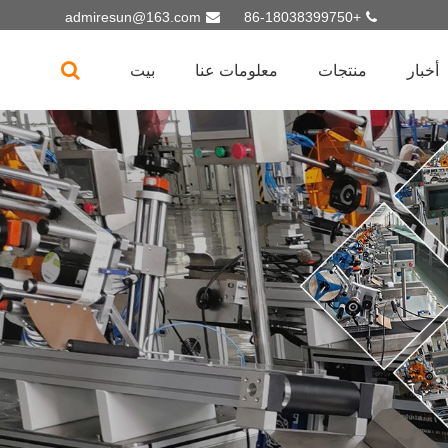
admiresun@163.com
+86-18038399750
أخبار
منتجات
معلومات عنا
بيت