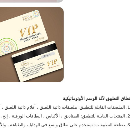
نطاق التطبيق لآلة الوسم الأوتوماتيكية
1. الملصقات القابلة للتطبيق: ملصقات ذاتية اللصق ، أفلام ذاتية اللصق ، أكواد إشراف إلكترونية ، رموز شريطية ، إلخ.
2. المنتجات القابلة للتطبيق: الصناديق ، الأكياس ، البطاقات الورقية ، إلخ.
3. صناعة التطبيقات: تستخدم على نطاق واسع في الهدايا ، والطباعة ، والأغذية ، والملابس ، والمنسوجات المنزلية ، والأدوية وغيرها من الصناعات.