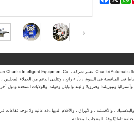
كصناعة احترافية ، نود أن نقدم لك آلة لصق الملصقات المسطحة Chunlei Automatic floss box. تعتبر شركة elligent Equipment Co
اط في المنافسة في السوق ، بأداء رائع ، وتتلقى الدعم من العملاء المحليين ، أث
راليا ونيوزيلندا وفنزويلا والهند واليابان وهولندا والولايات المتحدة ودول أخ