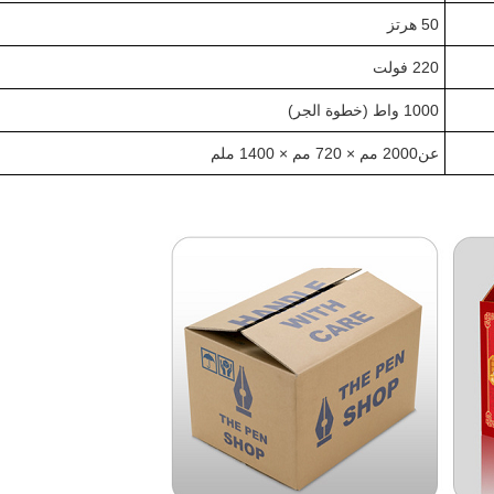
50 هرتز
220 فولت
0 واط (
100
خطوة الجر
)
عن
0 مم × 720 مم × 1
200
0 ملم
40