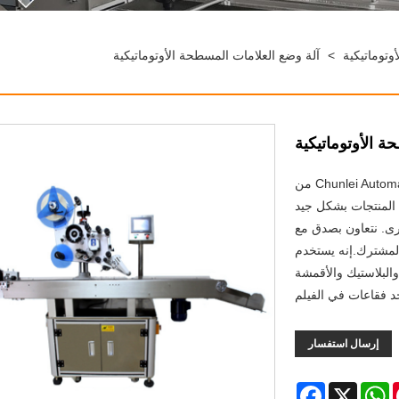
وتوماتيكية
>
آلة وضع العلامات المسطحة الأوتوماتيكية
 الأوتوماتيكية
يمكنك أن تطمئن إلى شراء آلة لصق الملصقات المسطحة Chunlei Automatic floss box من
 المنتجات بشكل جيد
ى. نتعاون بصدق مع
 المشترك.إنه يستخدم
البلاستيك والأقمشة
وجد فقاعات في الفيلم
إرسال استفسار
Facebook
WhatsApp
X
Pint