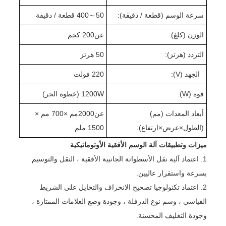
سرعة الوسم (قطعة / دقيقة):
50
～
0 قطعة / دقيقة
40
الوزن (كلغ):
عن
0 كجم
20
التردد (هرتز):
50 هرتز
الجهد (V):
220 فولت
قوة (W):
W (
1200
خطوة الجر
)
أبعاد المعدات (مم)
عن
2000
مم ×
70
0 مم ×
(الطول
×
عرض
×
ارتفاع):
0 ملم
50
1
ميزات وتطبيقات آلة الوسم الأفقية الأوتوماتيكية
1. اعتماد آلية نقل الأسطوانة الجانبية الأفقية ، النقل والتوسيم
بسرعة واستقرار عاليين.
2. اعتماد تكنولوجيا تصحيح الانحراف والتحايل على الشريط
القياسي ، وسم نوع الدرفلة ، وجودة وضع العلامات الممتازة ،
وجودة التغليف المحسنة.