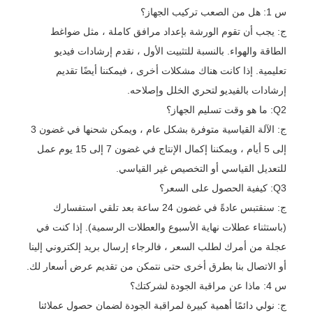
س 1: هل من الصعب تركيب الجهاز؟
ج: يجب أن تقوم الورشة بإعداد مرافق كاملة ، مثل ضواغط
الطاقة والهواء. بالنسبة للتثبيت الأول ، نقدم إرشادات فيديو
تعليمية. إذا كانت هناك مشكلات أخرى ، فيمكننا أيضًا تقديم
إرشادات بالفيديو لتحري الخلل وإصلاحه.
Q2: ما هو وقت تسليم الجهاز؟
ج: الآلة القياسية متوفرة بشكل عام ، ويمكن شحنها في غضون 3
إلى 5 أيام ، ويمكننا إكمال الإنتاج في غضون 7 إلى 15 يوم عمل
للتعديل القياسي أو التخصيص غير القياسي.
Q3: كيفية الحصول على السعر؟
ج: سنقتبس عادةً في غضون 24 ساعة بعد تلقي استفسارك
(باستثناء عطلات نهاية الأسبوع والعطلات الرسمية). إذا كنت في
عجلة من أمرك لطلب السعر ، فالرجاء إرسال بريد إلكتروني إلينا
أو الاتصال بنا بطرق أخرى حتى نتمكن من تقديم عرض أسعار لك.
س 4: ماذا عن مراقبة الجودة لشركتك؟
ج: نولي دائمًا أهمية كبيرة لمراقبة الجودة لضمان حصول عملائنا