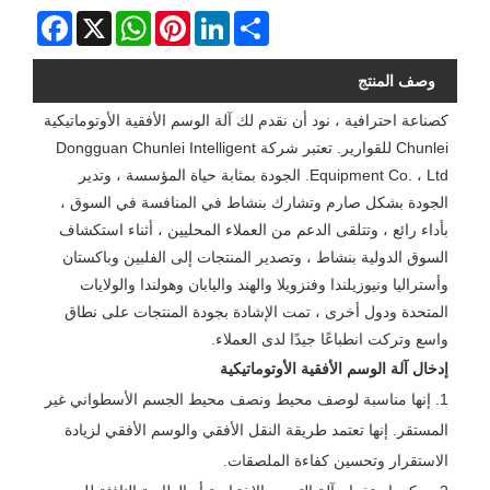
Facebook
WhatsApp
X
Pinterest
LinkedIn
Share
وصف المنتج
كصناعة احترافية ، نود أن نقدم لك آلة الوسم الأفقية الأوتوماتيكية
Chunlei للقوارير. تعتبر شركة Dongguan Chunlei Intelligent
Equipment Co. ، Ltd. الجودة بمثابة حياة المؤسسة ، وتدير
الجودة بشكل صارم وتشارك بنشاط في المنافسة في السوق ،
بأداء رائع ، وتتلقى الدعم من العملاء المحليين ، أثناء استكشاف
السوق الدولية بنشاط ، وتصدير المنتجات إلى الفلبين وباكستان
وأستراليا ونيوزيلندا وفنزويلا والهند واليابان وهولندا والولايات
المتحدة ودول أخرى ، تمت الإشادة بجودة المنتجات على نطاق
واسع وتركت انطباعًا جيدًا لدى العملاء.
إدخال آلة الوسم الأفقية الأوتوماتيكية
1. إنها مناسبة لوصف محيط ونصف محيط الجسم الأسطواني غير
المستقر. إنها تعتمد طريقة النقل الأفقي والوسم الأفقي لزيادة
الاستقرار وتحسين كفاءة الملصقات.