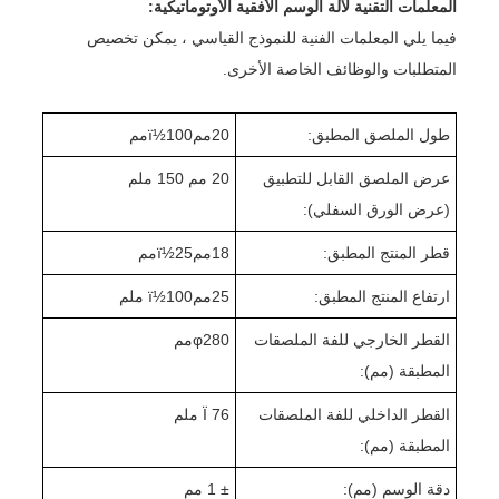
المعلمات التقنية لآلة الوسم الأفقية الأوتوماتيكية:
فيما يلي المعلمات الفنية للنموذج القياسي ، يمكن تخصيص
المتطلبات والوظائف الخاصة الأخرى.
طول الملصق المطبق:
20
ممï½
100
مم
عرض الملصق القابل للتطبيق
20 مم 1
0 ملم
5
(عرض الورق السفلي):
قطر المنتج المطبق:
18
ممï½
25
مم
ارتفاع المنتج المطبق:
25
ممï½
0 ملم
10
القطر الخارجي للفة الملصقات
280
φ
مم
المطبقة (مم):
القطر الداخلي للفة الملصقات
Ï 76 ملم
المطبقة (مم):
دقة الوسم (مم):
± 1 مم