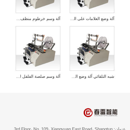
آلة وضع العلامات على الزجاجات المسطحة السائلة شبه الأوتوماتيكية
آلة وسم خرطوم منظف الوجه المسطح شبه الأوتوماتيكي
شبه التلقائي آلة وضع العلامات على زجاجة مسحوق مجفف بالتجميد
آلة وسم صلصة الفلفل الحار شبه الأوتوماتيكية
عنوان: 3rd Floor، No. 109، Xiangyuan East Road، Shangtun