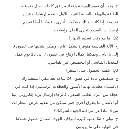
ج: يجب أن تقوم الورشة بإعداد مرافق كاملة ، مثل ضواغط
الطاقة والهواء. بالنسبة للتثبيت الأول ، نقدم إرشادات فيديو
تعليمية. إذا كانت هناك مشكلات أخرى ، فيمكننا أيضًا تقديم
إرشادات بالفيديو لتحري الخلل وإصلاحه.
Q2: ما هو وقت تسليم الجهاز؟
ج: الآلة القياسية متوفرة بشكل عام ، ويمكن شحنها في غضون 3
إلى 5 أيام ، ويمكننا إكمال الإنتاج في غضون 7 إلى 15 يوم عمل
للتعديل القياسي أو التخصيص غير القياسي.
Q3: كيفية الحصول على السعر؟
ج: سنقتبس عادةً في غضون 24 ساعة بعد تلقي استفسارك
(باستثناء عطلات نهاية الأسبوع والعطلات الرسمية). إذا كنت في
عجلة من أمرك لطلب السعر ، فالرجاء إرسال بريد إلكتروني إلينا
أو الاتصال بنا بطرق أخرى حتى نتمكن من تقديم عرض أسعار لك.
س 4: ماذا عن مراقبة الجودة لشركتك؟
ج: نولي دائمًا أهمية كبيرة لمراقبة الجودة لضمان حصول عملائنا
في النهاية على ما يريدون.