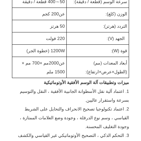
سرعة الوسم (قطعة / دقيقة):
50
～
0 قطعة / دقيقة
40
الوزن (كلغ):
عن
0 كجم
20
التردد (هرتز):
50 هرتز
الجهد (V):
220 فولت
قوة (W):
W (
1200
خطوة الجر
)
أبعاد المعدات (مم)
عن
2000
مم ×
70
0 مم ×
(الطول
×
عرض
×
ارتفاع):
0 ملم
50
1
ميزات وتطبيقات آلة الوسم الأفقية الأوتوماتيكية
1. اعتماد آلية نقل الأسطوانة الجانبية الأفقية ، النقل والتوسيم
بسرعة واستقرار عاليين.
2. اعتماد تكنولوجيا تصحيح الانحراف والتحايل على الشريط
القياسي ، وسم نوع الدرفلة ، وجودة وضع العلامات الممتازة ،
وجودة التغليف المحسنة.
3. التحكم الذكي ، التصحيح الأوتوماتيكي غير القياسي والكشف