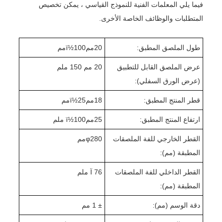
فيما يلي المعلمات الفنية للنموذج القياسي ، يمكن تخصيص
المتطلبات والوظائف الخاصة الأخرى.
طول الملصق المطبق:
20
ممï½
100
مم
عرض الملصق القابل للتطبيق
20 مم 1
0 ملم
5
(عرض الورق السفلي):
قطر المنتج المطبق:
18
ممï½
25
مم
ارتفاع المنتج المطبق:
25
ممï½
0 ملم
10
القطر الخارجي للفة الملصقات
280
φ
مم
المطبقة (مم):
القطر الداخلي للفة الملصقات
Ï 76 ملم
المطبقة (مم):
دقة الوسم (مم):
± 1 مم