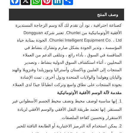
وصف المنتج
كصناعة احترافية ، نود أن نقدم لك آلة وسم الزجاجة المستديرة
الأفقية الأوتوماتيكية من Chunlei. تعتبر شركة Dongguan
Chunlei Intelligent Equipment Co. ، Ltd. الجودة بمثابة حياة
المؤسسة ، وتدير الجودة بشكل صارم وتشارك بنشاط في
المنافسة في السوق ، بأداء رائع ، وتتلقى الدعم من العملاء
المحليين ، أثناء استكشاف السوق الدولية بنشاط ، وتصدير
المنتجات إلى الفلبين وباكستان وأستراليا ونيوزيلندا وفنزويلا والهند
واليابان وهولندا والولايات المتحدة ودول أخرى ، تمت الإشادة
بجودة المنتجات على نطاق واسع وتركت انطباعًا جيدًا لدى العملاء.
مقدمة لآلة الوسم الأفقية الأوتوماتيكية
1. إنها مناسبة لوصف محيط ونصف محيط الجسم الأسطواني غير
المستقر. إنها تعتمد طريقة النقل الأفقي والوسم الأفقي لزيادة
الاستقرار وتحسين كفاءة الملصقات.
2. يمكن استخدام آلة الترميز الاختيارية أو الطابعة النافثة للحبر