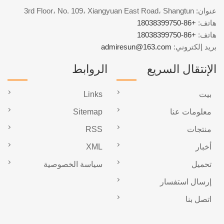
عنوان: 3rd Floor، No. 109، Xiangyuan East Road، Shangtun
هاتف:
+86-18038399750
هاتف:
+86-18038399750
بريد إلكتروني:
admiresun@163.com
الإنتقال السريع
الروابط
بيت
Links
معلومات عنا
Sitemap
منتجات
RSS
أخبار
XML
تحميل
سياسة الخصوصية
إرسال استفسار
اتصل بنا