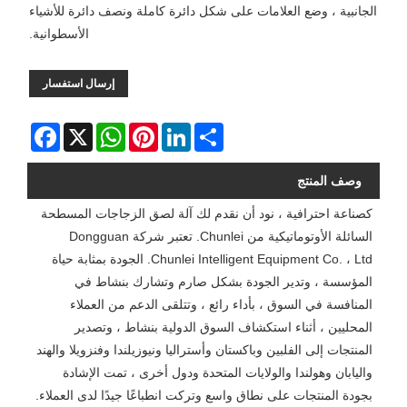
الجانبية ، وضع العلامات على شكل دائرة كاملة ونصف دائرة للأشياء
الأسطوانية.
إرسال استفسار
Facebook
WhatsApp
X
Pinterest
LinkedIn
Share
وصف المنتج
كصناعة احترافية ، نود أن نقدم لك آلة لصق الزجاجات المسطحة
السائلة الأوتوماتيكية من Chunlei. تعتبر شركة Dongguan
Chunlei Intelligent Equipment Co. ، Ltd. الجودة بمثابة حياة
المؤسسة ، وتدير الجودة بشكل صارم وتشارك بنشاط في
المنافسة في السوق ، بأداء رائع ، وتتلقى الدعم من العملاء
المحليين ، أثناء استكشاف السوق الدولية بنشاط ، وتصدير
المنتجات إلى الفلبين وباكستان وأستراليا ونيوزيلندا وفنزويلا والهند
واليابان وهولندا والولايات المتحدة ودول أخرى ، تمت الإشادة
بجودة المنتجات على نطاق واسع وتركت انطباعًا جيدًا لدى العملاء.