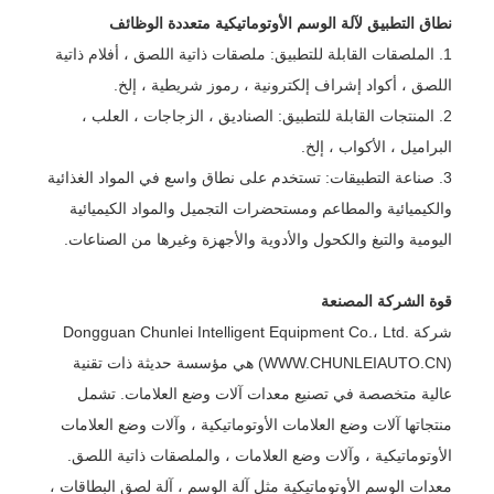
نطاق التطبيق لآلة الوسم الأوتوماتيكية متعددة الوظائف
1. الملصقات القابلة للتطبيق: ملصقات ذاتية اللصق ، أفلام ذاتية
اللصق ، أكواد إشراف إلكترونية ، رموز شريطية ، إلخ.
2. المنتجات القابلة للتطبيق: الصناديق ، الزجاجات ، العلب ،
البراميل ، الأكواب ، إلخ.
3. صناعة التطبيقات: تستخدم على نطاق واسع في المواد الغذائية
والكيميائية والمطاعم ومستحضرات التجميل والمواد الكيميائية
اليومية والتبغ والكحول والأدوية والأجهزة وغيرها من الصناعات.
قوة الشركة المصنعة
شركة Dongguan Chunlei Intelligent Equipment Co.، Ltd.
(WWW.CHUNLEIAUTO.CN) هي مؤسسة حديثة ذات تقنية
عالية متخصصة في تصنيع معدات آلات وضع العلامات. تشمل
منتجاتها آلات وضع العلامات الأوتوماتيكية ، وآلات وضع العلامات
الأوتوماتيكية ، وآلات وضع العلامات ، والملصقات ذاتية اللصق.
معدات الوسم الأوتوماتيكية مثل آلة الوسم ، آلة لصق البطاقات ،