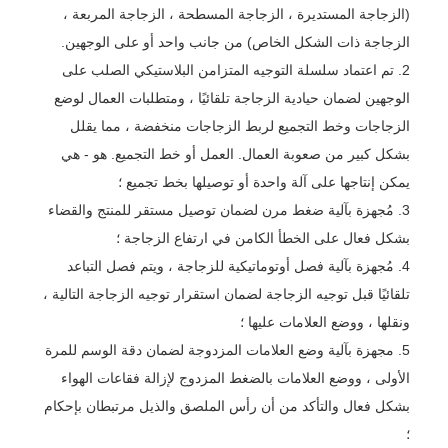
(الزجاجة المستديرة ، الزجاجة المسطحة ، الزجاجة المربعة ،
الزجاجة ذات الشكل الخاص) من جانب واحد أو على الوجهين.
2. تم اعتماد سلسلة التوجيه المتزامن البلاستيكي الصلب على
الوجهين لضمان حيادية الزجاجة تلقائيًا ، ومتطلبات العمال لوضع
الزجاجات وخط التجميع لربط الزجاجات منخفضة ، مما يقلل
بشكل كبير من صعوبة العمال. العمل أو خط التجميع. هو - هي
يمكن إنتاجها على آلة واحدة أو توصيلها بخط تجميع ؛
3. مُجهزة بآلية ضغط مرن لضمان توصيل مستقر للمنتج والقضاء
بشكل فعال على الخطأ الكامن في ارتفاع الزجاجة ؛
4. مُجهزة بآلية فصل أوتوماتيكية للزجاجة ، ويتم فصل التباعد
تلقائيًا قبل توجيه الزجاجة لضمان استقرار توجيه الزجاجة التالية ،
ونقلها ، ووضع العلامات عليها ؛
5. مجهزة بآلية وضع العلامات المزدوجة لضمان دقة الوسم للمرة
الأولى ، ووضع العلامات بالضغط المزدوج لإزالة فقاعات الهواء
بشكل فعال والتأكد من أن رأس الملصق والذيل مرتبطان بإحكام
؛