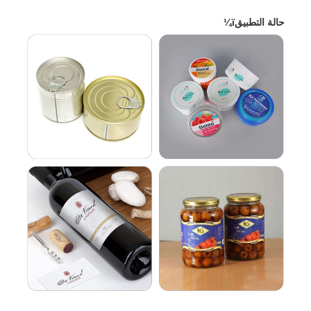
حالة التطبيقï¼