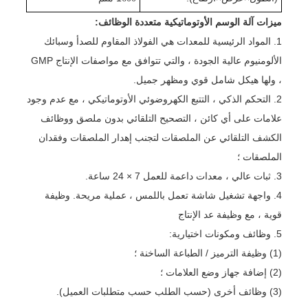
ميزات آلة الوسم الأوتوماتيكية متعددة الوظائف:
1. المواد الرئيسية للمعدات هي الفولاذ المقاوم للصدأ وسبائك
الألومنيوم عالية الجودة ، والتي تتوافق مع مواصفات الإنتاج GMP
، ولها هيكل شامل قوي ومظهر جميل.
2. التحكم الذكي ، التتبع الكهروضوئي الأوتوماتيكي ، مع عدم وجود
علامات على أي كائن ، التصحيح التلقائي بدون ملصق ووظائف
الكشف التلقائي عن الملصقات لتجنب إهدار الملصقات وفقدان
الملصقات ؛
3. ثبات عالي ، معدات داعمة للعمل 7 × 24 ساعة.
4. واجهة تشغيل شاشة تعمل باللمس ، عملية مريحة. وظيفة
قوية ، مع وظيفة عد الإنتاج
5. وظائف ومكونات اختيارية:
(1) وظيفة الترميز / الطباعة الساخنة ؛
(2) إضافة جهاز وضع العلامات ؛
(3) وظائف أخرى (حسب الطلب حسب متطلبات العميل).