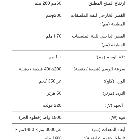
ارتفاع المنتج المطبق:
0
6
مم 2
0 ملم
8
القطر الخارجي للفة الملصقات
280
φ
مم
المطبقة (مم):
القطر الداخلي للفة الملصقات
Ï 76 ملم
المطبقة (مم):
دقة الوسم (مم):
± 1 مم
سرعة الوسم (قطعة / دقيقة):
0 قطعة / دقيقة
20
40ï½
الوزن (كلغ):
عن
0 كجم
5
3
التردد (هرتز):
50 هرتز
الجهد (V):
220 فولت
قوة (W):
0 واط (
50
1
خطوة الجر
)
أبعاد المعدات (مم)
عن
0 مم × 1
00
3
450
مم ×
(الطول
×
عرض
×
ارتفاع):
1
0 ملم
60