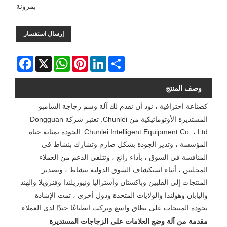
بمرونة
إرسال استفسار
Facebook
WhatsApp
X
Pinterest
LinkedIn
Share
وصف المنتج
كصناعة احترافية ، نود أن نقدم لك آلة وسم زجاجة الشامبو
المستديرة الأوتوماتيكية من Chunlei. تعتبر شركة Dongguan
Chunlei Intelligent Equipment Co. ، Ltd. الجودة بمثابة حياة
المؤسسة ، وتدير الجودة بشكل صارم وتشارك بنشاط في
المنافسة في السوق ، بأداء رائع ، وتتلقى الدعم من العملاء
المحليين ، أثناء استكشاف السوق الدولية بنشاط ، وتصدير
المنتجات إلى الفلبين وباكستان وأستراليا ونيوزيلندا وفنزويلا والهند
واليابان وهولندا والولايات المتحدة ودول أخرى ، تمت الإشادة
بجودة المنتجات على نطاق واسع وتركت انطباعًا جيدًا لدى العملاء.
مقدمة من آلة وضع العلامات على الزجاجات المستديرة