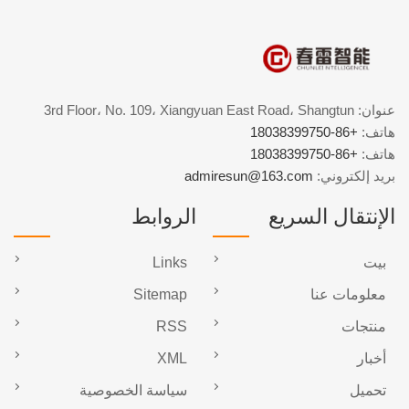
عنوان: 3rd Floor، No. 109، Xiangyuan East Road، Shangtun
هاتف:
+86-18038399750
هاتف:
+86-18038399750
بريد إلكتروني:
admiresun@163.com
الإنتقال السريع
الروابط
بيت
Links
معلومات عنا
Sitemap
منتجات
RSS
أخبار
XML
تحميل
سياسة الخصوصية