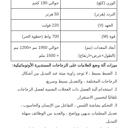
الوزن (كلغ):
حوالي 1
0 كجم
9
التردد (هرتز):
50 هرتز
الجهد (V):
220 فولت
قوة (W):
00 واط (
7
خطوة الجر
)
أبعاد المعدات (مم)
حوالي 1
0 مم ×
95
0
2
1
0 مم
(الطول
×
عرض
×
ارتفاع):
× 1
0 ملم
50
ميزات آلة وضع العلامات على الزجاجات المستديرة الأوتوماتيكية:
1. الضبط بسيط ، لا توجد زاوية ميتة عند التبديل بين أشكال
الزجاجات المختلفة ، والتعديل بسيط وسريع.
2. استخدام آلية الفصل ذات العجلات النجمية لفصل الزجاجات
تلقائيًا لتحسين الاستقرار.
3. التحكم بشاشة اللمس ، التفاعل بين الإنسان والحاسوب ،
تعديل المعلمات بديهي وواضح ، والعديد من الوظائف سهلة
التبديل.