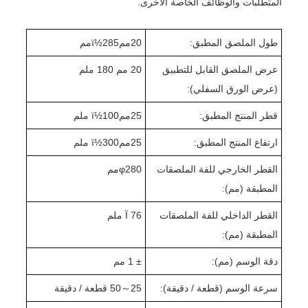
المتطلبات والوظائف الخاصة الأخرى.
طول الملصق المطبق:
20
ممï½
285
مم
عرض الملصق القابل للتطبيق
20 مم 1
0 ملم
8
(عرض الورق السفلي):
قطر المنتج المطبق:
25
ممï½
00 ملم
1
ارتفاع المنتج المطبق:
25
ممï½
0 ملم
30
القطر الخارجي للفة الملصقات
280
φ
مم
المطبقة (مم):
القطر الداخلي للفة الملصقات
Ï 76 ملم
المطبقة (مم):
دقة الوسم (مم):
± 1 مم
سرعة الوسم (قطعة / دقيقة):
25
～
0 قطعة / دقيقة
5