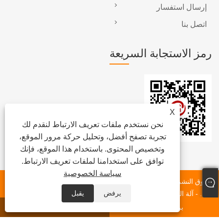
إرسال استفسار
اتصل بنا
رمز الاستجابة السريعة
X
نحن نستخدم ملفات تعريف الارتباط لنقدم لك
تجربة تصفح أفضل، وتحليل حركة مرور الموقع،
وتخصيص المحتوى. باستخدام هذا الموقع، فإنك
توافق على استخدامنا لملفات تعريف الارتباط.
سياسة الخصوصية
حقوق النشر © 2023 Dongguan Chunlei Intelligent Equipment Co.،
يرفض
يقبل
Ltd. - آلة الشريط ، آلة الملصقات الأوتوماتيكية ، آلة لصق رول الأفلام -
جميع الحقوق محفوظة.
بريد إلكتروني
واتس اب