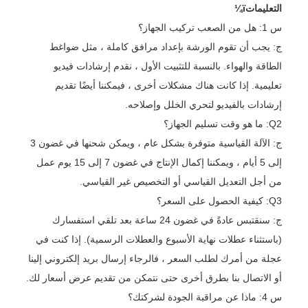
التعليماتï¼
س 1: هل من الصعب تركيب الجهاز؟
ج: يجب أن تقوم الورشة بإعداد مرافق كاملة ، مثل ضواغط
الطاقة والهواء. بالنسبة للتثبيت الأول ، نقدم إرشادات فيديو
تعليمية. إذا كانت هناك مشكلات أخرى ، فيمكننا أيضًا تقديم
إرشادات بالفيديو لتحري الخلل وإصلاحه.
Q2: ما هو وقت تسليم الجهاز؟
ج: الآلة القياسية متوفرة بشكل عام ، ويمكن شحنها في غضون 3
إلى 5 أيام ، ويمكننا إكمال الإنتاج في غضون 7 إلى 15 يوم عمل
من أجل التعديل القياسي أو التخصيص غير القياسي.
Q3: كيفية الحصول على السعر؟
ج: سنقتبس عادةً في غضون 24 ساعة بعد تلقي استفسارك
(باستثناء عطلات نهاية الأسبوع والعطلات الرسمية). إذا كنت في
عجلة من أمرك لطلب السعر ، فالرجاء إرسال بريد إلكتروني إلينا
أو الاتصال بنا بطرق أخرى حتى نتمكن من تقديم عرض أسعار لك.
س 4: ماذا عن مراقبة الجودة لشركتك؟