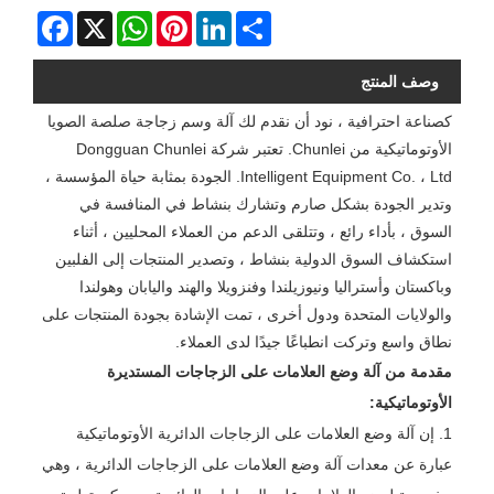
Facebook
WhatsApp
X
Pinterest
LinkedIn
Share
وصف المنتج
كصناعة احترافية ، نود أن نقدم لك آلة وسم زجاجة صلصة الصويا
الأوتوماتيكية من Chunlei. تعتبر شركة Dongguan Chunlei
Intelligent Equipment Co. ، Ltd. الجودة بمثابة حياة المؤسسة ،
وتدير الجودة بشكل صارم وتشارك بنشاط في المنافسة في
السوق ، بأداء رائع ، وتتلقى الدعم من العملاء المحليين ، أثناء
استكشاف السوق الدولية بنشاط ، وتصدير المنتجات إلى الفلبين
وباكستان وأستراليا ونيوزيلندا وفنزويلا والهند واليابان وهولندا
والولايات المتحدة ودول أخرى ، تمت الإشادة بجودة المنتجات على
نطاق واسع وتركت انطباعًا جيدًا لدى العملاء.
مقدمة من آلة وضع العلامات على الزجاجات المستديرة
الأوتوماتيكية:
1. إن آلة وضع العلامات على الزجاجات الدائرية الأوتوماتيكية
عبارة عن معدات آلة وضع العلامات على الزجاجات الدائرية ، وهي