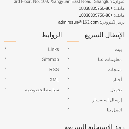
عنوان: 3rd Floor، No. 109، Xiangyuan East Road، Shangtun
هاتف:
+86-18038399750
هاتف:
+86-18038399750
بريد إلكتروني:
admiresun@163.com
الإنتقال السريع
الروابط
بيت
Links
معلومات عنا
Sitemap
منتجات
RSS
أخبار
XML
تحميل
سياسة الخصوصية
إرسال استفسار
اتصل بنا
رمز الاستجابة السريعة