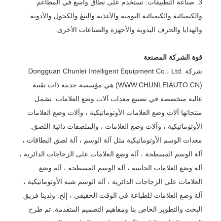
3. صناعة التطبيقات: تستخدم على نطاق واسع في المطاعم
والكيميائية والكيميائية اليومية والأغذية والتبغ والكحول والأدوية
والهدايا والحرف اليدوية والأجهزة والصناعات الأخرى.
قوة الشركة المصنعة
شركة Dongguan Chunlei Intelligent Equipment Co.، Ltd.
(WWW.CHUNLEIAUTO.CN) هي مؤسسة حديثة ذات تقنية
عالية متخصصة في تصنيع معدات آلات وضع العلامات. تشمل
منتجاتها آلات وضع العلامات الأوتوماتيكية ، وآلات وضع العلامات
الأوتوماتيكية ، وآلات وضع العلامات ، والملصقات ذاتية اللصق.
معدات الوسم الأوتوماتيكية مثل آلة الوسم ، آلة لصق البطاقات ،
آلة الوسم المسطحة ، آلة وضع العلامات على الزجاجات الدائرية ،
آلة وضع العلامات الجانبية ، آلة الوسم المسطحة ، آلة وضع
العلامات على الزجاجات الدائرية ، آلة الوسم شبه الأوتوماتيكية ،
آلة وضع العلامات للطباعة في الوقت الحقيقي ، إلخ. ولدينا فريق
البحث والتطوير الخاص بنا ومفاهيم التصميم المتقدمة. تم طرح