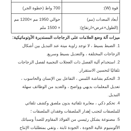
قوة (W):
00 واط (
7
خطوة الجر
)
أبعاد المعدات (مم)
حوالي 1
0 مم ×
95
0
2
1
0 مم
(الطول
×
عرض
×
ارتفاع):
× 1
0 ملم
50
ميزات آلة وضع العلامات على الزجاجات المستديرة الأوتوماتيكية:
1. الضبط بسيط ، لا توجد زاوية ميتة عند التبديل بين أشكال
الزجاجات المختلفة ، والتعديل بسيط وسريع.
2. استخدام آلية الفصل ذات العجلات النجمية لفصل الزجاجات
تلقائيًا لتحسين الاستقرار.
3. التحكم بشاشة اللمس ، التفاعل بين الإنسان والحاسوب ،
تعديل المعلمات بديهي وواضح ، والعديد من الوظائف سهلة
التبديل.
4. تحكم ذكي ، معايرة تلقائية بدون ملصق وكشف تلقائي
للملصقات لتجنب إهدار الملصقات وفقدان الملصقات ؛
5. مصنوعة بشكل رئيسي من الفولاذ المقاوم للصدأ وسبائك
الألومنيوم عالية الجودة ، الجودة ثابتة ، وتفي بمتطلبات الإنتاج