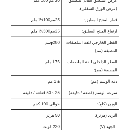
عرض الملصق القابل للتطبيق
20 مم 1
0 ملم
8
(عرض الورق السفلي):
قطر المنتج المطبق:
25
ممï½
00 ملم
1
ارتفاع المنتج المطبق:
25
ممï½
0 ملم
30
القطر الخارجي للفة الملصقات
280
φ
مم
المطبقة (مم):
القطر الداخلي للفة الملصقات
Ï 76 ملم
المطبقة (مم):
دقة الوسم (مم):
± 1 مم
سرعة الوسم (قطعة / دقيقة):
25
～
0 قطعة / دقيقة
5
الوزن (كلغ):
حوالي 1
0 كجم
9
التردد (هرتز):
50 هرتز
الجهد (V):
220 فولت