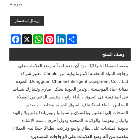
بمرونة
إرسال استفسار
Facebook
WhatsApp
X
Pinterest
LinkedIn
Share
وصف المنتج
بصفتنا تصنيعًا احترافيًا ، نود أن نقدم لك آلة وضع العلامات على
زجاجة المياه المعقمة الأوتوماتيكية من Chunlei. تعتبر شركة
Dongguan Chunlei Intelligent Equipment Co. ، Ltd. الجودة
بمثابة حياة المؤسسة ، وتدير الجودة بشكل صارم وتشارك بنشاط
في المنافسة في السوق ، بأداء رائع ، وتتلقى الدعم من العملاء
المحليين ، أثناء استكشاف السوق الدولية بنشاط ، وتصدير
المنتجات إلى الفلبين وباكستان وأستراليا ونيوزيلندا وفنزويلا والهند
واليابان وهولندا والولايات المتحدة ودول أخرى ، تمت الإشادة
بجودة المنتجات على نطاق واسع وتركت انطباعًا جيدًا لدى العملاء.
مقدمة من آلة وضع العلامات على الزجاجات المستديرة