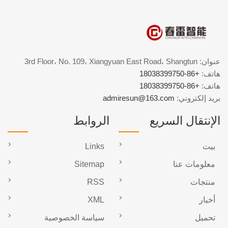
عنوان: 3rd Floor، No. 109، Xiangyuan East Road، Shangtun
هاتف:
+86-18038399750
هاتف:
+86-18038399750
بريد إلكتروني:
admiresun@163.com
الإنتقال السريع
الروابط
بيت
Links
معلومات عنا
Sitemap
منتجات
RSS
أخبار
XML
تحميل
سياسة الخصوصية