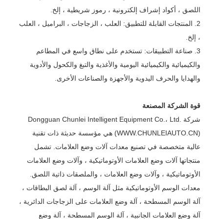
اللصق ، أكواد إشراف إلكترونية ، رموز شريطية ، إلخ.
2. المنتجات القابلة للتطبيق: العلب ، الزجاجات ، البراميل ، العلب
، إلخ.
3. صناعة التطبيقات: تستخدم على نطاق واسع في المطاعم
والكيميائية والكيميائية اليومية والأغذية والتبغ والكحول والأدوية
والهدايا والحرف اليدوية والأجهزة والصناعات الأخرى.
قوة الشركة المصنعة
شركة Dongguan Chunlei Intelligent Equipment Co.، Ltd.
(WWW.CHUNLEIAUTO.CN) هي مؤسسة حديثة ذات تقنية
عالية متخصصة في تصنيع معدات آلات وضع العلامات. تشمل
منتجاتها آلات وضع العلامات الأوتوماتيكية ، وآلات وضع العلامات
الأوتوماتيكية ، وآلات وضع العلامات ، والملصقات ذاتية اللصق.
معدات الوسم الأوتوماتيكية مثل آلة الوسم ، آلة لصق البطاقات ،
آلة الوسم المسطحة ، آلة وضع العلامات على الزجاجات الدائرية ،
آلة وضع العلامات الجانبية ، آلة الوسم المسطحة ، آلة وضع