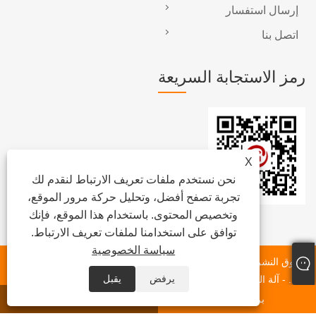
إرسال استفسار
اتصل بنا
رمز الاستجابة السريعة
X
نحن نستخدم ملفات تعريف الارتباط لنقدم لك
تجربة تصفح أفضل، وتحليل حركة مرور الموقع،
وتخصيص المحتوى. باستخدام هذا الموقع، فإنك
توافق على استخدامنا لملفات تعريف الارتباط.
سياسة الخصوصية
حقوق النشر © 2023 Dongguan Chunlei Intelligent Equipment Co.،
يرفض
يقبل
Ltd. - آلة الشريط ، آلة الملصقات الأوتوماتيكية ، آلة لصق رول الأفلام -
جميع الحقوق محفوظة.
بريد إلكتروني
واتس اب