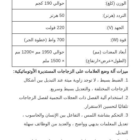
الوزن (كلغ):
حوالي 1
0 كجم
9
التردد (هرتز):
50 هرتز
الجهد (V):
220 فولت
قوة (W):
00 واط (
7
خطوة الجر
)
أبعاد المعدات (مم)
حوالي 1
0 مم ×
95
0
2
1
0 مم
(الطول
×
عرض
×
ارتفاع):
× 1
0 ملم
50
ميزات آلة وضع العلامات على الزجاجات المستديرة الأوتوماتيكية:
1. الضبط بسيط ، لا توجد زاوية ميتة عند التبديل بين أشكال
الزجاجات المختلفة ، والتعديل بسيط وسريع.
2. استخدام آلية الفصل ذات العجلات النجمية لفصل الزجاجات
تلقائيًا لتحسين الاستقرار.
3. التحكم بشاشة اللمس ، التفاعل بين الإنسان والحاسوب ،
تعديل المعلمات بديهي وواضح ، والعديد من الوظائف سهلة
التبديل.