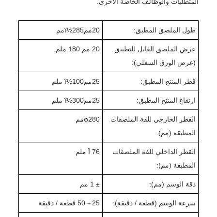
المتطلبات والوظائف الخاصة الأخرى.
طول الملصق المطبق:
20
ممï½
285
مم
عرض الملصق القابل للتطبيق
20 مم 1
0 ملم
8
(عرض الورق السفلي):
قطر المنتج المطبق:
25
ممï½
00 ملم
1
ارتفاع المنتج المطبق:
25
ممï½
0 ملم
30
القطر الخارجي للفة الملصقات
280
φ
مم
المطبقة (مم):
القطر الداخلي للفة الملصقات
Ï 76 ملم
المطبقة (مم):
دقة الوسم (مم):
± 1 مم
سرعة الوسم (قطعة / دقيقة):
25
～
0 قطعة / دقيقة
5