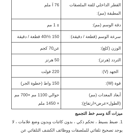
القطر الداخلي للفة الملصقات
Ï 76 ملم
المطبقة (مم):
دقة الوسم (مم):
± 1 مم
سرعة الوسم (قطعة / دقيقة):
0 قطعة / دقيقة
5
40ï½ 1
الوزن (كلغ):
عن
0 كجم
7
التردد (هرتز):
50 هرتز
الجهد (V):
220 فولت
قوة (W):
50 واط (خطوة الجر)
1
أبعاد المعدات (مم)
حوالي 1
0 مم ×
10
70
0 مم
(الطول
×
عرض
×
ارتفاع):
× 1
50 ملم
4
ميزات آلة وسم خط التجميع
1. ضبط بسيط ، تحكم ذكي ، بدون كائنات وبدون وضع علامات ، لا
يوجد تصحيح تلقائي للملصقات ووظائف الكشف التلقائي عن