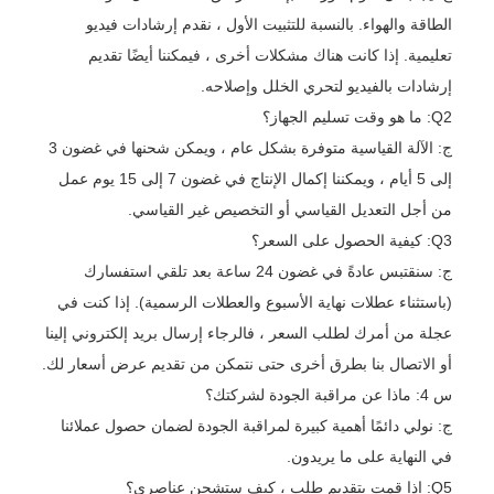
الطاقة والهواء. بالنسبة للتثبيت الأول ، نقدم إرشادات فيديو
تعليمية. إذا كانت هناك مشكلات أخرى ، فيمكننا أيضًا تقديم
إرشادات بالفيديو لتحري الخلل وإصلاحه.
Q2: ما هو وقت تسليم الجهاز؟
ج: الآلة القياسية متوفرة بشكل عام ، ويمكن شحنها في غضون 3
إلى 5 أيام ، ويمكننا إكمال الإنتاج في غضون 7 إلى 15 يوم عمل
من أجل التعديل القياسي أو التخصيص غير القياسي.
Q3: كيفية الحصول على السعر؟
ج: سنقتبس عادةً في غضون 24 ساعة بعد تلقي استفسارك
(باستثناء عطلات نهاية الأسبوع والعطلات الرسمية). إذا كنت في
عجلة من أمرك لطلب السعر ، فالرجاء إرسال بريد إلكتروني إلينا
أو الاتصال بنا بطرق أخرى حتى نتمكن من تقديم عرض أسعار لك.
س 4: ماذا عن مراقبة الجودة لشركتك؟
ج: نولي دائمًا أهمية كبيرة لمراقبة الجودة لضمان حصول عملائنا
في النهاية على ما يريدون.
Q5: إذا قمت بتقديم طلب ، كيف ستشحن عناصري؟