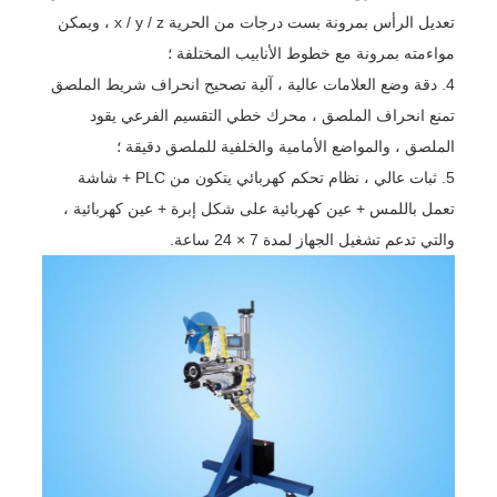
تعديل الرأس بمرونة بست درجات من الحرية x / y / z ، ويمكن
مواءمته بمرونة مع خطوط الأنابيب المختلفة ؛
4. دقة وضع العلامات عالية ، آلية تصحيح انحراف شريط الملصق
تمنع انحراف الملصق ، محرك خطي التقسيم الفرعي يقود
الملصق ، والمواضع الأمامية والخلفية للملصق دقيقة ؛
5. ثبات عالي ، نظام تحكم كهربائي يتكون من PLC + شاشة
تعمل باللمس + عين كهربائية على شكل إبرة + عين كهربائية ،
والتي تدعم تشغيل الجهاز لمدة 7 × 24 ساعة.