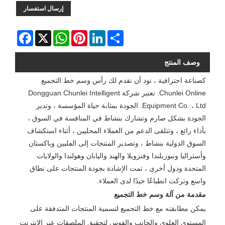
إرسال استفسار
Facebook
WhatsApp
X
Pinterest
LinkedIn
Share
وصف المنتج
كصناعة احترافية ، نود أن نقدم لك رأس وسم خط التجميع
Chunlei Online. تعتبر شركة Dongguan Chunlei Intelligent
Equipment Co. ، Ltd. الجودة بمثابة حياة المؤسسة ، وتدير
الجودة بشكل صارم وتشارك بنشاط في المنافسة في السوق ،
بأداء رائع ، وتتلقى الدعم من العملاء المحليين ، أثناء استكشاف
السوق الدولية بنشاط ، وتصدير المنتجات إلى الفلبين وباكستان
وأستراليا ونيوزيلندا وفنزويلا والهند واليابان وهولندا والولايات
المتحدة ودول أخرى ، تمت الإشادة بجودة المنتجات على نطاق
واسع وتركت انطباعًا جيدًا لدى العملاء.
مقدمة من آلة وسم خط التجميع
يمكن مطابقته مع خط التجميع لتسمية المنتجات المتدفقة على
المستوى العلوي والجانب والقوس لتحقيق الملصقات عبر الإنترنت