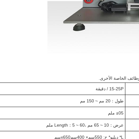
وظائف الخاصة الأخرى.
15-25P / دقيقة
طول
：
20 مم ~ 150 مم
05 ملم
±
عرض
：
10 ~ 65 مم ،
5 ~ 60 ملم
：
ength
L
L
* دبليو
* ح: 550
سم
× 400
سم
x650
سم