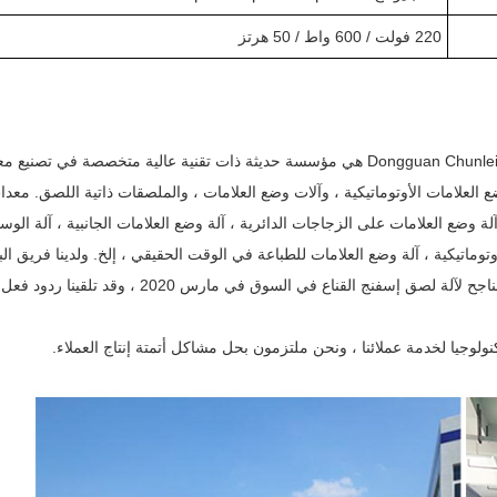
220 فولت / 600 واط / 50 هرتز
شركة Dongguan Chunlei Intelligent Equipment Co.، Ltd. (WWW.CHUNLEIAUTO.CN) هي مؤسسة حديثة ذات تقنية عالية متخصصة 
ع العلامات الأوتوماتيكية ، وآلات وضع العلامات ، والملصقات ذاتية اللصق. معد
ة وضع العلامات على الزجاجات الدائرية ، آلة وضع العلامات الجانبية ، آلة الوس
توماتيكية ، آلة وضع العلامات للطباعة في الوقت الحقيقي ، إلخ. ولدينا فريق ال
والتطوير الخاص بنا ومفاهيم التصميم المتقدمة. تم طرح البحث والتطوير الناجح لآلة لصق إسفنج القناع في السوق
كنولوجيا لخدمة عملائنا ، ونحن ملتزمون بحل مشاكل أتمتة إنتاج العملاء.