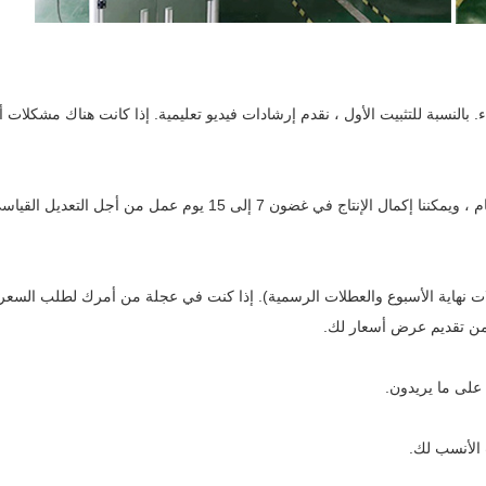
بالنسبة للتثبيت الأول ، نقدم إرشادات فيديو تعليمية. إذا كانت هناك مشكلات 
ج: الآلة القياسية متوفرة بشكل عام ، ويمكن شحنها في غضون 3 إلى 5 أيام ، ويمكننا إكمال الإنتاج في غضون 7 إلى 15 يوم عمل من أجل ال
رك (باستثناء عطلات نهاية الأسبوع والعطلات الرسمية). إذا كنت في عجلة من أمرك لطلب السعر
ن من تقديم عرض أسعار لك.
 على ما يريدون.
 الأنسب لك.