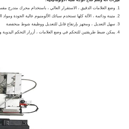
1. وضع العلامات الدقيق ، الاستقرار العالي ، باستخدام محرك متدرج مقسم + PLC لقيادة وضع العلامات ، يكون وضع العلامات دقيقًا ؛
2. متينة ودائمة ، الآلة كلها تستخدم سبائك الألومنيوم عالية الجودة ومواد الفولاذ المقاوم للصدأ
3. سهل التعديل ، ومجهز بإرتفاع قابل للتعديل ووظيفة شوط منخفضة
4. يمكن ضبط طريقتين للتحكم في وضع العلامات ، أزرار التحكم اليدوية والآلية وفقًا للاحتياجات