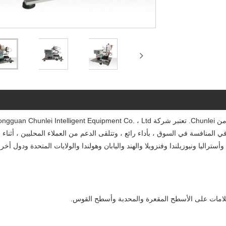
لمنافسة في السوق ، بأداء رائع ، وتتلقى الدعم من العملاء المحليين ، أثناء
راليا ونيوزيلندا وفنزويلا والهند واليابان وهولندا والولايات المتحدة ودول أخ
علامات على الأسطح المقعرة والمحدبة وأسطح القوس.