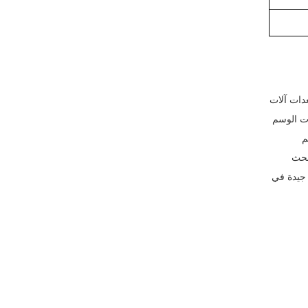
في تصنيع معدات آلات
ات الوسم
م
بحث
 في مارس 2020 ، وقد تلقينا ردود فعل جيدة في