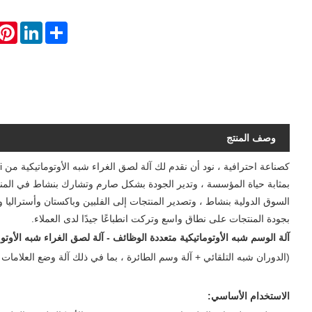
erest
LinkedIn
Share
وصف المنتج
بمثابة حياة المؤسسة ، وتدير الجودة بشكل صارم وتشارك بنشاط في المنافس
السوق الدولية بنشاط ، وتصدير المنتجات إلى الفلبين وباكستان وأستراليا وني
بجودة المنتجات على نطاق واسع وتركت انطباعًا جيدًا لدى العملاء.
آلة الوسم شبه الأوتوماتيكية متعددة الوظائف - آلة لصق الغراء شبه الأوتوم
(الدوران شبه التلقائي + آلة وسم الطائرة ، بما في ذلك آلة وضع العلام
الاستخدام الأساسي: