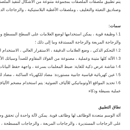
يتم تطبيق ملصقات الملصقات بمجموعة متنوعة من الأشكال لتنفيذ المل
وصناديق التعبئة والتغليف ، وملصقات الأغطية البلاستيكية ، والزجاجات ال
سمات:
1 \ وظيفة قوية ، يمكن استخدامها لوضع العلامات على السطح المسطح و
والزجاجة المربعة والزجاجة المستدقة وما إلى ذلك ؛
2 \ التحكم الذكي ، وضع العلامات الدقيقة ، الاستقرار العالي ، الاستخدام الخالي من القلق والتصحيح المريح ؛
3 \ الآلة كلها متينة وعملية ، مصنوعة من الفولاذ المقاوم للصدأ وسبائك الألومنيوم ، ومواصفات GMP المركبة.
4 \ شاشة عرض ذكية للغاية: ضبط المعلمات بسرعة ، واجهة حفظ البيانات واضحة ، عملية بسيطة
5 \ عين كهربائية قياسية جانبية مستوردة: مضاد للكهرباء الساكنة ، مضاد للحرق ، مقبس مقاوم للحرارة العالية ثابت ، قوي ودائم
6 \ تحديد المواقع الأوتوماتيكي للألياف الضوئية: يتم استخدام مضخم الأل
عملية بسيطة وذكاء
نطاق التطبيق
آلة الوسم متعددة الوظائف لها وظائف قوية. يمكن لآلة واحدة أن تحقق وض
على الزجاجات المستديرة ، والزجاجات المربعة ، والزجاجات المسطحة ، و