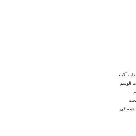
في تصنيع معدات آلات
ات الوسم
م
بحث
 في مارس 2020 ، وقد تلقينا ردود فعل جيدة في