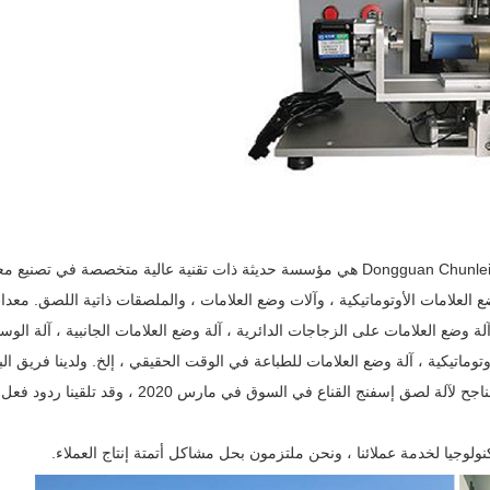
شركة Dongguan Chunlei Intelligent Equipment Co.، Ltd. (WWW.CHUNLEIAUTO.CN) هي مؤسسة حديثة ذات تقنية عالية متخصصة 
ع العلامات الأوتوماتيكية ، وآلات وضع العلامات ، والملصقات ذاتية اللصق. معد
ة وضع العلامات على الزجاجات الدائرية ، آلة وضع العلامات الجانبية ، آلة الوس
توماتيكية ، آلة وضع العلامات للطباعة في الوقت الحقيقي ، إلخ. ولدينا فريق ال
والتطوير الخاص بنا ومفاهيم التصميم المتقدمة. تم طرح البحث والتطوير الناجح لآلة لصق إسفنج القناع في السوق
كنولوجيا لخدمة عملائنا ، ونحن ملتزمون بحل مشاكل أتمتة إنتاج العملاء.