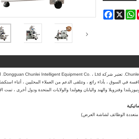
Facebook
WhatsApp
X
Pint
كصناعة احترافية ، نود أن نقدم لك آلة
ة في السوق ، بأداء رائع ، وتتلقى الدعم من العملاء المحليين ، أثناء استكش
وزيلندا وفنزويلا والهند واليابان وهولندا والولايات المتحدة ودول أخرى ، تمت ال
اتيكية
ات متعددة الوظائف لشاشة العرض)