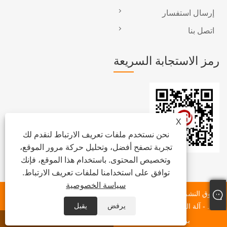
إرسال استفسار
اتصل بنا
رمز الاستجابة السريعة
X
نحن نستخدم ملفات تعريف الارتباط لنقدم لك
تجربة تصفح أفضل، وتحليل حركة مرور الموقع،
وتخصيص المحتوى. باستخدام هذا الموقع، فإنك
توافق على استخدامنا لملفات تعريف الارتباط.
سياسة الخصوصية
حقوق النشر © 2023 Dongguan Chunlei Intelligent Equipment Co.،
يرفض
يقبل
Ltd. - آلة الشريط ، آلة الملصقات الأوتوماتيكية ، آلة لصق رول الأفلام -
جميع الحقوق محفوظة.
بريد إلكتروني
واتس اب