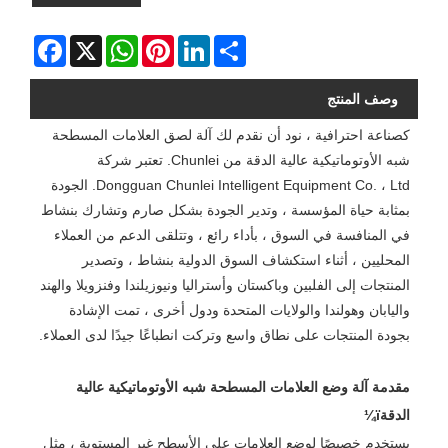
Facebook
WhatsApp
X
Pinterest
LinkedIn
Share
وصف المنتج
كصناعة احترافية ، نود أن نقدم لك آلة لصق العلامات المسطحة
شبه الأوتوماتيكية عالية الدقة من Chunlei. تعتبر شركة
Dongguan Chunlei Intelligent Equipment Co. ، Ltd. الجودة
بمثابة حياة المؤسسة ، وتدير الجودة بشكل صارم وتشارك بنشاط
في المنافسة في السوق ، بأداء رائع ، وتتلقى الدعم من العملاء
المحليين ، أثناء استكشاف السوق الدولية بنشاط ، وتصدير
المنتجات إلى الفلبين وباكستان وأستراليا ونيوزيلندا وفنزويلا والهند
واليابان وهولندا والولايات المتحدة ودول أخرى ، تمت الإشادة
بجودة المنتجات على نطاق واسع وتركت انطباعًا جيدًا لدى العملاء.
مقدمة آلة وضع العلامات المسطحة شبه الأوتوماتيكية عالية
الدقةï¼
يستخدم خصيصًا لوضع العلامات على الأسطح غير المستوية ، مثل