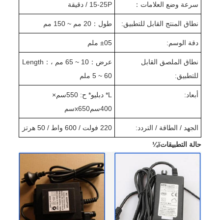
سرعة وضع العلامات
：
15-25P / دقيقة
نطاق المنتج القابل للتطبيق:
طول
：
20 مم ~ 150 مم
دقة الوسم:
05 ملم
±
نطاق الملصق القابل
عرض
：
10 ~ 65 مم ،
：
ength
L
للتطبيق:
5 ~ 60 ملم
أبعاد:
L
* دبليو
* ح: 550
سم
×
400
سم
x650
سم
الجهد / الطاقة / التردد:
220 فولت / 600 واط / 50 هرتز
حالة التطبيقاتï¼