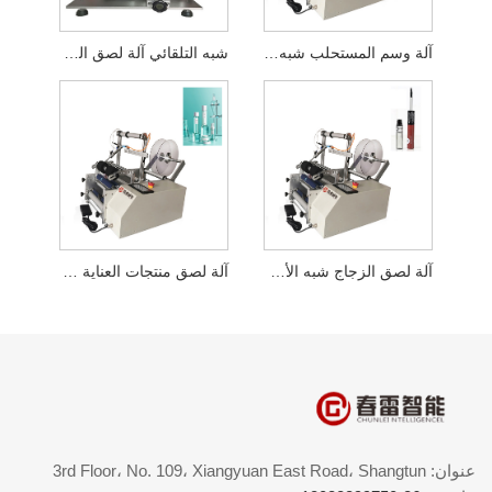
آلة وسم المستحلب شبه الأوتوماتيكية
شبه التلقائي آلة لصق الغراء الألوة فيرا
آلة لصق الزجاج شبه الأوتوماتيكية
آلة لصق منتجات العناية بالبشرة شبه الأوتوماتيكية
عنوان: 3rd Floor، No. 109، Xiangyuan East Road، Shangtun