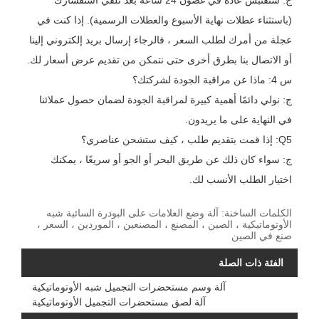
ج: سنقتبس عادةً في غضون 24 ساعة بعد تلقي استفسارك
(باستثناء عطلات نهاية الأسبوع والعطلات الرسمية). إذا كنت في
عجلة من أمرك لطلب السعر ، فالرجاء إرسال بريد إلكتروني إلينا
أو الاتصال بنا بطرق أخرى حتى نتمكن من تقديم عرض أسعار لك.
س 4: ماذا عن مراقبة الجودة لشركتك؟
ج: نولي دائمًا أهمية كبيرة لمراقبة الجودة لضمان حصول عملائنا
في النهاية على ما يريدون.
Q5: إذا قمت بتقديم طلب ، كيف ستشحن عناصري؟
ج: سواء كان ذلك عن طريق البحر أو الجو أو سريعًا ، يمكنك
اختيار الطلب الأنسب لك.
الكلمات الساخنة: آلة وضع العلامات على البودرة السائبة شبه
الأوتوماتيكية ، الصين ، المصنع ، المصنعين ، الموردين ، السعر ،
صنع في الصين
الفئة ذات الصلة
آلة وسم مستحضرات التجميل شبه الأوتوماتيكية
آلة لصق مستحضرات التجميل الأوتوماتيكية