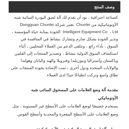
وصف المنتج
كصناعة احترافية ، نود أن نقدم لك آلة لصق البودرة السائبة شبه
الأوتوماتيكية من Chunlei. تعتبر شركة Dongguan Chunlei
Intelligent Equipment Co. ، Ltd. الجودة بمثابة حياة المؤسسة ،
وتدير الجودة بشكل صارم وتشارك بنشاط في المنافسة في
السوق ، بأداء رائع ، وتتلقى الدعم من العملاء المحليين ، أثناء
استكشاف السوق الدولية بنشاط ، وتصدير المنتجات إلى الفلبين
وباكستان وأستراليا ونيوزيلندا وفنزويلا والهند واليابان وهولندا
والولايات المتحدة ودول أخرى ، تمت الإشادة بجودة المنتجات على
نطاق واسع وتركت انطباعًا جيدًا لدى العملاء.
مقدمة آلة وضع العلامات على المسحوق السائب شبه
الأوتوماتيكي
يستخدم خصيصًا لوضع العلامات على الأسطح غير المستوية ، مثل
وضع العلامات على الأسطح المقعرة والمحدبة وأسطح القوس.