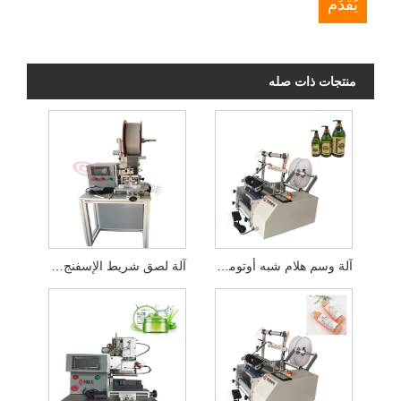
منتجات ذات صله
آلة وسم هلام شبه أوتوماتيكية
آلة لصق شريط الإسفنج شبه الأوتوماتيكية لقناع KN95