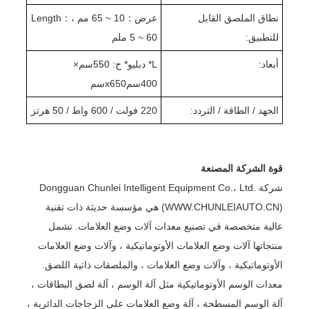
نطاق الملصق القابل
عرض
：
10 ~ 65 مم ،
：
ength
L
للتطبيق:
5 ~ 60 ملم
أبعاد:
L
* دبليو
* ح: 550
سم
×
400
سم
x650
سم
الجهد / الطاقة / التردد:
220 فولت / 600 واط / 50 هرتز
قوة الشركة المصنعة
شركة Dongguan Chunlei Intelligent Equipment Co.، Ltd.
(WWW.CHUNLEIAUTO.CN) هي مؤسسة حديثة ذات تقنية
عالية متخصصة في تصنيع معدات آلات وضع العلامات. تشمل
منتجاتها آلات وضع العلامات الأوتوماتيكية ، وآلات وضع العلامات
الأوتوماتيكية ، وآلات وضع العلامات ، والملصقات ذاتية اللصق.
معدات الوسم الأوتوماتيكية مثل آلة الوسم ، آلة لصق البطاقات ،
آلة الوسم المسطحة ، آلة وضع العلامات على الزجاجات الدائرية ،