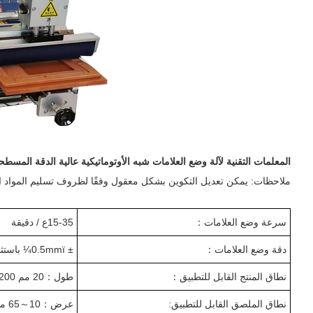
المعلمات التقنية لآلة وضع العلامات شبه الأوتوماتيكية عالية الدقة المسطح
ملاحظات: يمكن تعديل التكوين بشكل معقول وفقًا لظروف تسليم المواد الف
سرعة وضع العلامات
：
35
-
5
1
ع / دقيقة
دقة وضع العلامات
：
± 0.
mmï¼ باستثناء أخطاء المنتج والتسميةï¼
5
نطاق المنتج القابل للتطبيق
：
طول
：
20 مم 200 مم
نطاق الملصق القابل للتطبيق:
عرض
：
10
～
65 مم ،