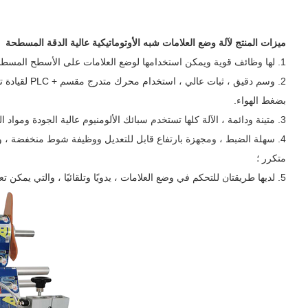
ميزات المنتج لآلة وضع العلامات شبه الأوتوماتيكية عالية الدقة المسطحة
1. لها وظائف قوية ويمكن استخدامها لوضع العلامات على الأسطح المسطحة والدائرية والمقعرة لقطع العمل المختلفة.
2. وسم دقيق 
بضغط الهواء.
3. متينة ودائمة ، الآلة كلها تستخدم سبائك الألومنيوم عالية الجودة ومواد الفولاذ المقاوم للصدأ
4. سهلة الضبط ، ومجهزة بارتفاع قابل للتعديل ووظيفة شوط منخفضة ، 
متكرر ؛
5. لديها طريقتان للتحكم في وضع العلامات ، يدويًا وتلقائيًا ، والتي يمكن تعديلها بشكل تعسفي وفقًا للاحتياجات.