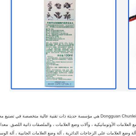
شركة Dongguan Chunlei Intelligent Equipment Co.، Ltd. (WWW.CHUNLEIAUTO.CN) هي مؤسسة حديثة ذات تقنية عالية متخصصة 
ع العلامات الأوتوماتيكية ، وآلات وضع العلامات ، والملصقات ذاتية اللصق. معد
ة وضع العلامات على الزجاجات الدائرية ، آلة وضع العلامات الجانبية ، آلة الوس