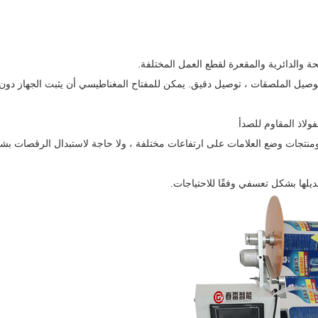
، ثبات عالي ، استخدام محرك متدرج مقسم + PLC لقيادة توصيل الملصقات ، توصيل دقيق. يمكن للمفتاح المغناطيسي أن يثبت الجهاز 
ومنتجات وضع العلامات على ارتفاعات مختلفة ، ولا حاجة لاستبدال الرقصات بش