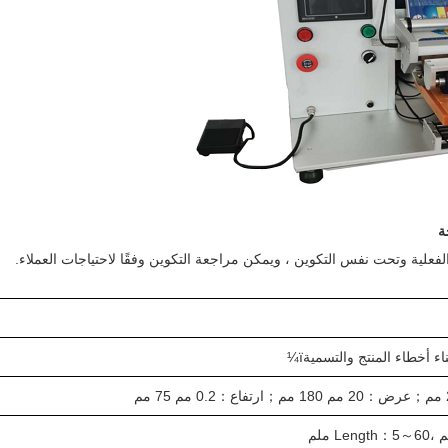
ة
علية وتحت نفس التكوين ، ويمكن مراجعة التكوين وفقًا لاحتياجات العملاء.
；
عرض
：
20 مم 180 مم
；
ارتفاع
：
0.2 مم 75 مم
60 ملم
～
5
：
ength
L