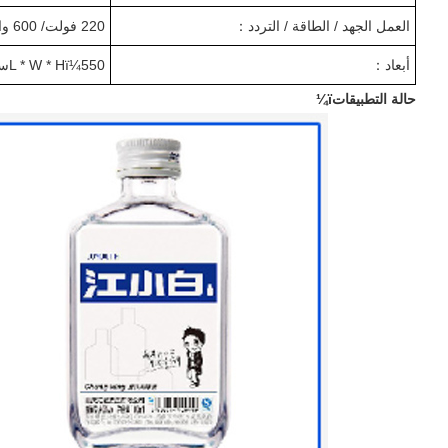
العمل الجهد / الطاقة / التردد
：
220 فولت
/ 600 واط /
أبعاد
：
50
5
L * W * Hï¼
س
حالة التطبيقاتï¼