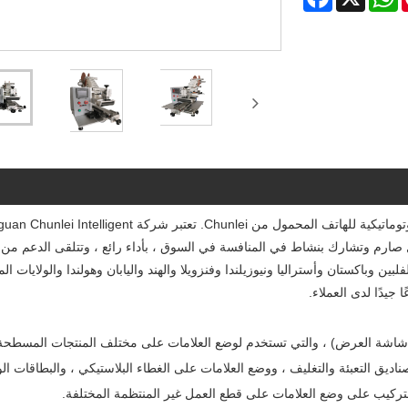
كصناعة احترافية ، نود أن نقدم لك آلة لصق الملصقات المسطحة شبه الأوتوماتيكية للهاتف المحمول من Chunlei. تعتبر شركة 
ر الجودة بشكل صارم وتشارك بنشاط في المنافسة في السوق ، بأداء رائع ، وتتلقى الدعم من 
ن وباكستان وأستراليا ونيوزيلندا وفنزويلا والهند واليابان وهولندا والولايات ال
يدًا لدى العملاء.
لك شاشة العرض) ، والتي تستخدم لوضع العلامات على مختلف المنتجات المسطحة
ق التعبئة والتغليف ، ووضع العلامات على الغطاء البلاستيكي ، والبطاقات الو
 التركيب على وضع العلامات على قطع العمل غير المنتظمة المختلفة.