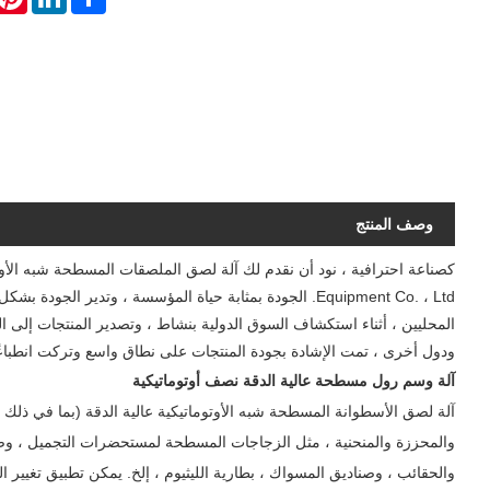
وصف المنتج
Equipment Co. ، Ltd. الجودة بمثابة حياة المؤسسة ، وتدي
المحليين ، أثناء استكشاف السوق الدولية بنشاط ، وتصدير المنتجات إلى الفلبي
ودول أخرى ، تمت الإشادة بجودة المنتجات على نطاق واسع وتركت انطباعًا ج
آلة وسم رول مسطحة عالية الدقة نصف أوتوماتيكية
آلة لصق الأسطوانة المسطحة شبه الأوتوماتيكية عالية الدقة (بما في ذ
والمحززة والمنحنية ، مثل الزجاجات المسطحة لمستحضرات التجميل ، وصنادي
والحقائب ، وصناديق المسواك ، بطارية الليثيوم ، إلخ. يمكن تطبيق تغيير