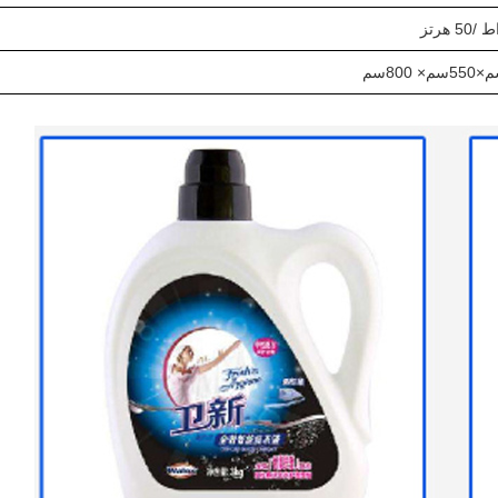
50 هرتز
م
×
0
55
سم
× 8
0
0
سم