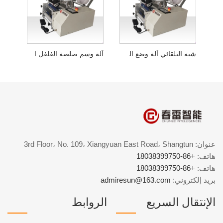
شبه التلقائي آلة وضع العلامات على زجاجة مسحوق مجفف بالتجميد
آلة وسم صلصة الفلفل الحار شبه الأوتوماتيكية
عنوان: 3rd Floor، No. 109، Xiangyuan East Road، Shangtun
هاتف:
+86-18038399750
هاتف:
+86-18038399750
بريد إلكتروني:
admiresun@163.com
الإنتقال السريع
الروابط