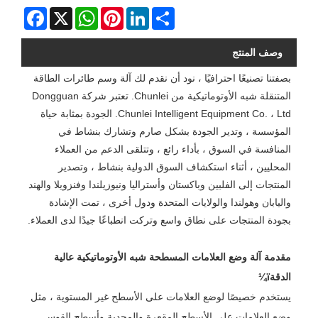
Facebook
WhatsApp
X
Pinterest
LinkedIn
Share
وصف المنتج
بصفتنا تصنيعًا احترافيًا ، نود أن نقدم لك آلة وسم طائرات الطاقة
المتنقلة شبه الأوتوماتيكية من Chunlei. تعتبر شركة Dongguan
Chunlei Intelligent Equipment Co. ، Ltd. الجودة بمثابة حياة
المؤسسة ، وتدير الجودة بشكل صارم وتشارك بنشاط في
المنافسة في السوق ، بأداء رائع ، وتتلقى الدعم من العملاء
المحليين ، أثناء استكشاف السوق الدولية بنشاط ، وتصدير
المنتجات إلى الفلبين وباكستان وأستراليا ونيوزيلندا وفنزويلا والهند
واليابان وهولندا والولايات المتحدة ودول أخرى ، تمت الإشادة
بجودة المنتجات على نطاق واسع وتركت انطباعًا جيدًا لدى العملاء.
مقدمة آلة وضع العلامات المسطحة شبه الأوتوماتيكية عالية
الدقةï¼
يستخدم خصيصًا لوضع العلامات على الأسطح غير المستوية ، مثل
وضع العلامات على الأسطح المقعرة والمحدبة وأسطح القوس.