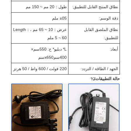
نطاق المنتج القابل للتطبيق:
طول
：
20 مم ~ 150 مم
دقة الوسم:
05 ملم
±
نطاق الملصق القابل
عرض
：
10 ~ 65 مم ،
：
ength
L
للتطبيق:
5 ~ 60 ملم
أبعاد:
L
* دبليو
* ح: 550
سم
×
400
سم
x650
سم
الجهد / الطاقة / التردد:
220 فولت / 600 واط / 50 هرتز
حالة التطبيقاتï¼