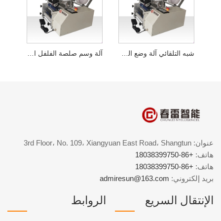
شبه التلقائي آلة وضع العلامات على زجاجة مسحوق مجفف بالتجميد
آلة وسم صلصة الفلفل الحار شبه الأوتوماتيكية
عنوان: 3rd Floor، No. 109، Xiangyuan East Road، Shangtun
هاتف:
+86-18038399750
هاتف:
+86-18038399750
بريد إلكتروني:
admiresun@163.com
الإنتقال السريع
الروابط