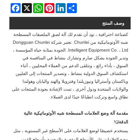
Facebook
WhatsApp
X
Pinterest
LinkedIn
Share
وصف المنتج
كصناعة احترافية ، نود أن نقدم لك آلة لصق الملصقات المسطحة
شبه الأوتوماتيكية من Chunlei. تعتبر شركة Dongguan Chunlei
Intelligent Equipment Co. ، Ltd. الجودة بمثابة حياة المؤسسة ،
وتدير الجودة بشكل صارم وتشارك بنشاط في المنافسة في
السوق ، بأداء رائع ، وتتلقى الدعم من العملاء المحليين ، أثناء
استكشاف السوق الدولية بنشاط ، وتصدير المنتجات إلى الفلبين
وباكستان وأستراليا ونيوزيلندا وفنزويلا والهند واليابان وهولندا
والولايات المتحدة ودول أخرى ، تمت الإشادة بجودة المنتجات على
نطاق واسع وتركت انطباعًا جيدًا لدى العملاء.
مقدمة آلة وضع العلامات المسطحة شبه الأوتوماتيكية عالية
الدقةï¼
يستخدم خصيصًا لوضع العلامات على الأسطح غير المستوية ، مثل
وضع العلامات على الأسطح المقعرة والمحدبة وأسطح القوس.