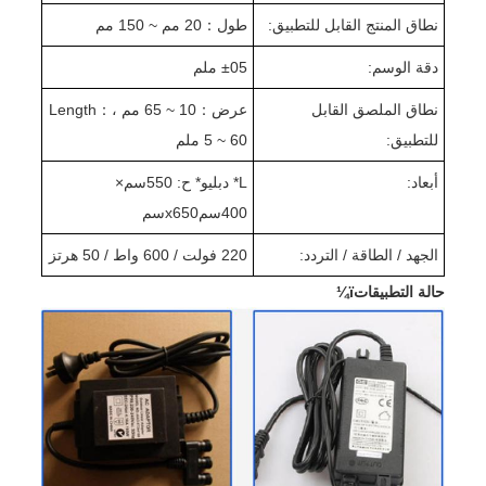
نطاق المنتج القابل للتطبيق:
طول
：
20 مم ~ 150 مم
دقة الوسم:
05 ملم
±
نطاق الملصق القابل
عرض
：
10 ~ 65 مم ،
：
ength
L
للتطبيق:
5 ~ 60 ملم
أبعاد:
L
* دبليو
* ح: 550
سم
×
400
سم
x650
سم
الجهد / الطاقة / التردد:
220 فولت / 600 واط / 50 هرتز
حالة التطبيقاتï¼